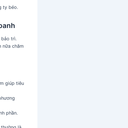
g ty béo.
Doanh
bảo trì.
ơn nữa chăm
m giúp tiêu
 phương
nh phần.
 thường là