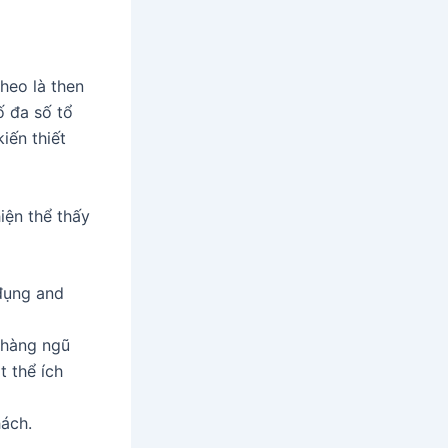
heo là then
ố đa số tổ
iến thiết
iện thể thấy
 đụng and
 hàng ngũ
t thể ích
hách.