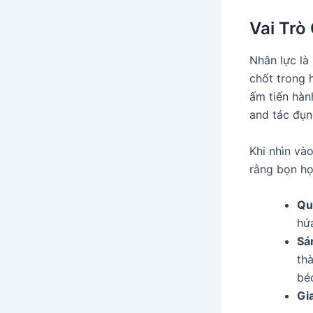
Vai Trò
Nhân lực là
chốt trong 
ấm tiến hàn
and tác đụn
Khi nhìn và
rằng bọn họ
Qu
hứ
Sá
th
bé
Gi