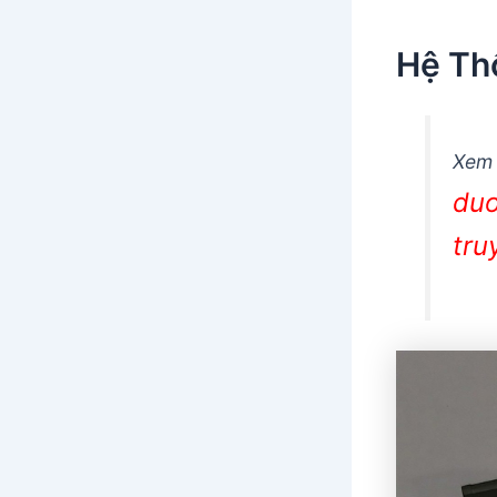
Hệ Thố
Xem
duo
tru