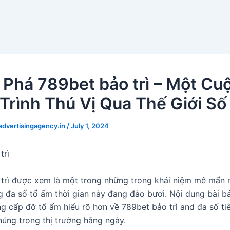
Phá 789bet bảo trì – Một Cu
Trình Thú Vị Qua Thế Giới Số
dvertisingagency.in
/
July 1, 2024
trì
trì được xem là một trong những trong khái niệm mê mẩn
g đa số tổ ấm thời gian này đang đào bươi. Nội dung bài bá
g cấp đỡ tổ ấm hiểu rõ hơn về 789bet bảo trì and đa số tiêu
húng trong thị trường hằng ngày.