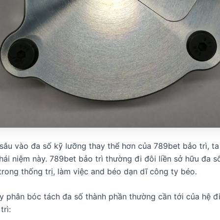
 sâu vào đa số kỹ lưỡng thay thể hơn của 789bet bảo trì, t
hái niệm này. 789bet bảo trì thường đi đôi liền sở hữu đa s
trong thống trị, làm việc and béo dạn dĩ công ty béo.
ãy phân bóc tách đa số thành phần thường cần tới của hệ đ
rì: