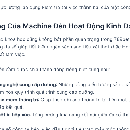
lực lượng lao đụng kiểm tra tới việc thành bại của một côn
ng Của Machine Đến Hoạt Động Kinh 
 khoa học cũng không bớt phần quan trọng trong 789bet 
 đa số giúp tiết kiệm ngân sách and tiêu xài thời khắc H
ất làm việc.
n cầm được chia thành dòng riêng biệt cũng như:
ng nghệ cung cấp dưỡng
: Những dòng biểu tượng sản phẩ
ảm hóa quy trình quá trình cung cấp dưỡng.
ần mềm thống trị
: Giúp theo dõi and thống trị tài liệu một
áp kết quả.
ết bị tiếp xúc
: Tăng cường khả năng kết nối giữa đa số thà
đa số công ty béo, việc đầu tư chi tiêu vào máy móc thông