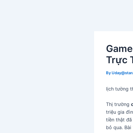
Skip
Post
to
navigation
Вавада зеркало
content
Game 
Trực 
By
Uday@stara
lịch tường 
Thị trường
triệu gia đì
tiền thật đ
bỏ qua. Bài