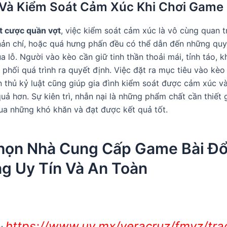
Và Kiểm Soát Cảm Xúc Khi Chơi Game
t cược quần vợt
, việc kiểm soát cảm xúc là vô cùng quan t
nản chí, hoặc quá hưng phấn đều có thể dẫn đến những quyế
a lỗ. Người vào kèo cần giữ tinh thần thoải mái, tỉnh táo, 
 phối quá trình ra quyết định. Việc đặt ra mục tiêu vào kè
n thủ kỷ luật cũng giúp gia đình kiểm soát được cảm xúc v
uả hơn. Sự kiên trì, nhẫn nại là những phẩm chất cần thiết 
ua những khó khăn và đạt được kết quả tốt.
họn Nhà Cung Cấp Game Bài Đổ
g Uy Tín Và An Toàn
https://www.uv.mx/veracruz/fmvz/tra