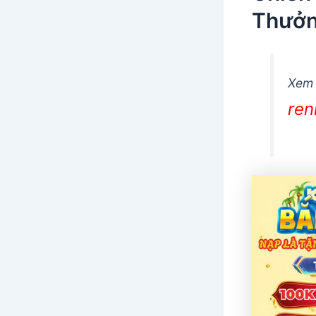
Thưởn
Xem
ren