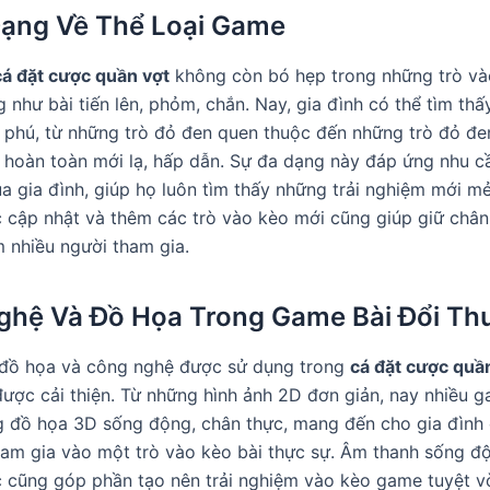
Dạng Về Thể Loại Game
cá đặt cược quần vợt
không còn bó hẹp trong những trò và
 như bài tiến lên, phỏm, chắn. Nay, gia đình có thể tìm thấ
phú, từ những trò đỏ đen quen thuộc đến những trò đỏ đe
 hoàn toàn mới lạ, hấp dẫn. Sự đa dạng này đáp ứng nhu c
a gia đình, giúp họ luôn tìm thấy những trải nghiệm mới mẻ 
ục cập nhật và thêm các trò vào kèo mới cũng giúp giữ chân
m nhiều người tham gia.
ghệ Và Đồ Họa Trong Game Bài Đổi Th
 đồ họa và công nghệ được sử dụng trong
cá đặt cược quầ
ược cải thiện. Từ những hình ảnh 2D đơn giản, nay nhiều 
 đồ họa 3D sống động, chân thực, mang đến cho gia đình
am gia vào một trò vào kèo bài thực sự. Âm thanh sống độ
 cũng góp phần tạo nên trải nghiệm vào kèo game tuyệt vờ