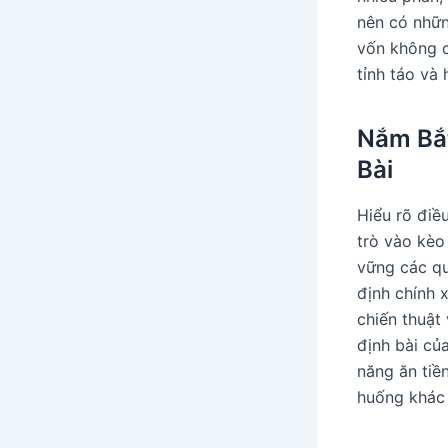
nên có những
vốn không c
tỉnh táo và 
Nắm Bắt
Bài
Hiểu rõ điề
trò vào kèo
vững các qu
định chính 
chiến thuật
định bài củ
năng ăn tiề
huống khác 