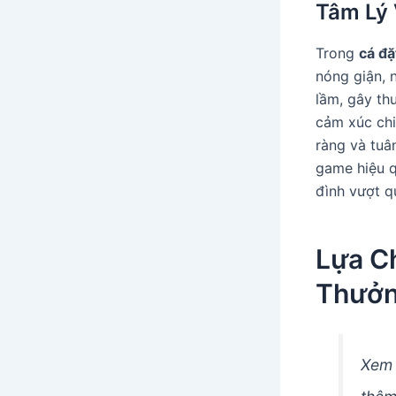
Tâm Lý 
Trong
cá đặ
nóng giận, 
lầm, gây thu
cảm xúc chi
ràng và tuâ
game hiệu q
đình vượt q
Lựa C
Thưởn
Xem