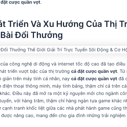
 đặt cược quần vợt
.
át Triển Và Xu Hướng Của Thị 
Bài Đổi Thưởng
của công nghệ di động và internet tốc độ cao đã tạo điều 
phát triển vượt bậc của thị trường
cá đặt cược quần vợt
. Từ
 giản trên máy tính cá nhân, nay
cá đặt cược quần vợt
đã 
n điện thoại thông minh, máy tính bảng, thậm chí cả trên các
khác. Điều này đã mở ra một kỷ nguyên mới cho ngành cô
ực tuyến, với hàng trăm, thậm chí hàng ngàn tựa game khác n
 cạnh tranh khốc liệt giữa các nhà phát hành game cũng t
được nâng cao, mang đến cho gia đình những trải nghiệm 