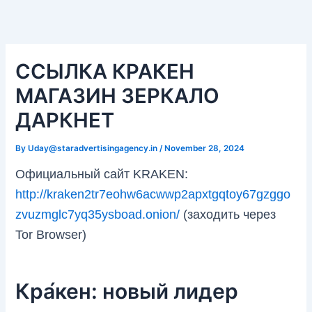
Skip
Post
to
navigation
Вавада зеркало
content
ССЫЛКА КРАКЕН
МАГАЗИН ЗЕРКАЛО
ДАРКНЕТ
By
Uday@staradvertisingagency.in
/
November 28, 2024
Официальный сайт KRAKEN:
http://kraken2tr7eohw6acwwp2apxtgqtoy67gzggo
zvuzmglc7yq35ysboad.onion/
(заходить через
Tor Browser)
Кра́кен: новый лидер