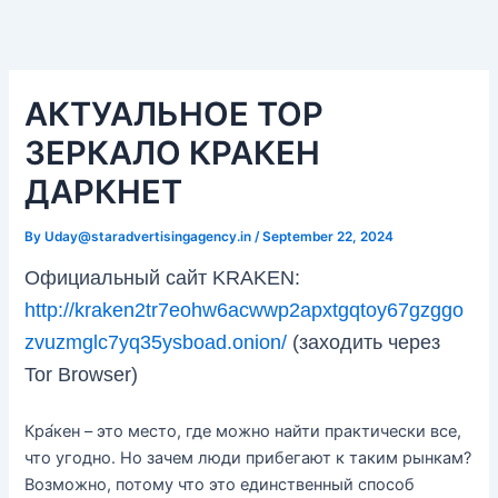
Skip
Post
to
navigation
Вавада зеркало
content
АКТУАЛЬНОЕ ТОР
ЗЕРКАЛО КРАКЕН
ДАРКНЕТ
By
Uday@staradvertisingagency.in
/
September 22, 2024
Официальный сайт KRAKEN:
http://kraken2tr7eohw6acwwp2apxtgqtoy67gzggo
zvuzmglc7yq35ysboad.onion/
(заходить через
Tor Browser)
Кра́кен – это место, где можно найти практически все,
что угодно. Но зачем люди прибегают к таким рынкам?
Возможно, потому что это единственный способ