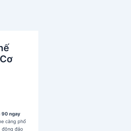
hế
 Cơ
 90 ngay
me càng phổ
óc đông đảo