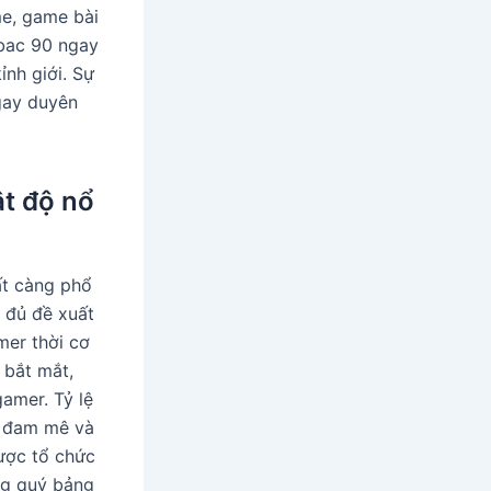
e, game bài
bac 90 ngay
nh giới. Sự
gay duyên
ật độ nổ
ất càng phổ
 đủ đề xuất
mer thời cơ
 bắt mắt,
gamer. Tỷ lệ
ch đam mê và
ược tổ chức
ng quý bảng