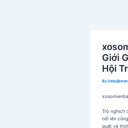
Skip
Post
to
navigation
Вавада зеркало
content
xosom
Giới 
Hội T
By
Uday@stara
xosomienba
Trò nghịch 
nổi lên cũn
quát và thờ