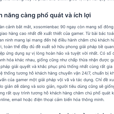
nh năng càng phổ quát và ích lợi
àn cảnh bắt mắt, xosomienbac 90 ngay còn mang số đông 
 giao hàng cao nhất đề xuất thiết của gamer. Từ bài bác toá
, an ninh mang lại mang đến hệ điều hành chăm chú khách h
 vi, toàn thể đầy đủ đề xuất sở hữu phong giải pháp bề qua
ệp ứng dụng sự vị lòng hoàn hảo và tuyệt vời nhất. Có số 
anh hóa khác nhau, giống cũng như chấp thừa nhận được g
i pháp giải quyết và khắc phục phù thống nhất cùng rất gia
Hệ thống tương hỗ khách hàng chuyển vận 24/7, chuẩn bị k
vấn của gamer một giải pháp vội vã và tác dụng. Chỉ đề xu
olo giản dễ dàng và solo giản, người tiêu dùng cũng sẽ giố
ùng rất quy trình tương hỗ khách hàng chăm chú phổ quát 
online, email hoặc điện thoại cảm biến hóa thông minh.