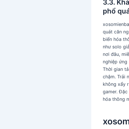
3.3. Kh
phổ quá
xosomienbac
quát căn ng
biến hóa th
như solo gi
nơi đâu, mi
nghiệp ứng 
Thời gian t
chậm. Trải 
không xẩy r
gamer. Đặc 
hóa thông m
xosom