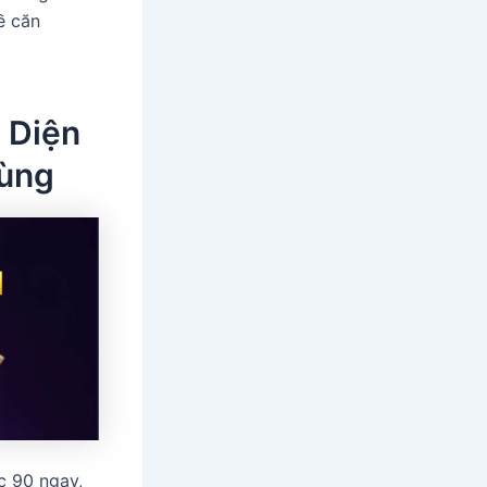
ề căn
 Diện
Dùng
c 90 ngay,