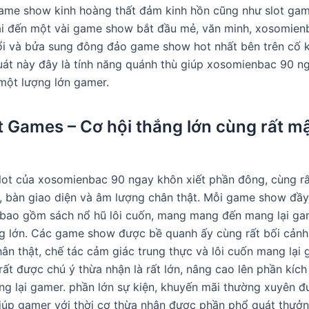
ame show kinh hoàng thất đảm kinh hồn cũng như slot gam
ại đến một vài game show bắt đầu mẻ, văn minh, xosomien
ổi và bửa sung đông đảo game show hot nhất bên trên cố kỉ
át này đây là tính năng quánh thù giúp xosomienbac 90 n
một lượng lớn gamer.
ot Games – Cơ hội thắng lớn cùng rất m
ot của xosomienbac 90 ngay khôn xiết phần đông, cùng r
, bàn giao diện và âm lượng chân thật. Mỗi game show đầy
bao gồm sách nổ hũ lôi cuốn, mang mang đến mang lại ga
g lớn. Các game show được bề quanh ấy cùng rất bối cảnh
ân thật, chế tác cảm giác trung thực và lôi cuốn mang lại 
rất được chú ý thừa nhận là rất lớn, nâng cao lên phần kí
g lại gamer. phần lớn sự kiện, khuyến mãi thường xuyên đ
 giúp gamer với thời cơ thừa nhận được phần phổ quát thưở