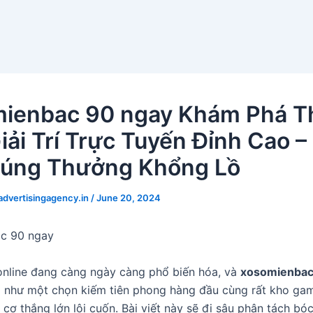
ienbac 90 ngay Khám Phá T
Giải Trí Trực Tuyến Đỉnh Cao –
rúng Thưởng Khổng Lồ
dvertisingagency.in
/
June 20, 2024
c 90 ngay
online đang càng ngày càng phổ biến hóa, và
xosomienbac
g như một chọn kiếm tiên phong hàng đầu cùng rất kho ga
i cơ thắng lớn lôi cuốn. Bài viết này sẽ đi sâu phân tách b