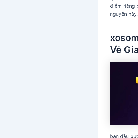
điểm riêng 
nguyên này.
xosom
Về Gi
ban đầu bư