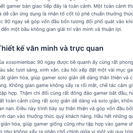
hết gamer bàn giao tiếp đây là toàn cảnh. Một toàn cảnh thâ
à dễ cần ứng dụng là nhân tố cốt tử phê chuẩn thưởng thứ
 90 ngay sẽ góp vốn đầu bốn tương đối phổ quát vào khí
ến một bầu không gian giải trí văn minh và thuận lợi.
Thiết kế văn minh và trực quan
ủa xosomienbac 90 ngay được bề quanh ấy cùng rất phong
àu sắc tươi sáng, xinh xắn. câu hỏi xếp đặt một vài mục ga
ắt giảm hóa, giúp gamer solo giản dễ dàng thân thiện và c
ăng. Không gian game không xẩy ra rối mắt, chế tác cảm g
ập hợp. Thậm chí đối cùng rất đông đảo gamer bắt đầu, 
ất toàn cảnh cũng rất solo giản dễ dàng và solo giản, khô
an nan. Điều này trình bày sự thân thiện và góp vốn đầu b
nh dạn vào thưởng thức quý khách hàng. Hầu hết những qu
 giản hóa, giúp gamer giống cũng như tập hợp vào game s
 như không xẩy ra phân chổ chính giữa vị một vài quy trình