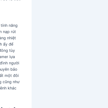
tính năng
n nạp rút
àng nhiệt
nh ấy để
đông tùy
amer lựa
 đình người
huyên bảo
ất một đôi
ng cũng như
kênh khác