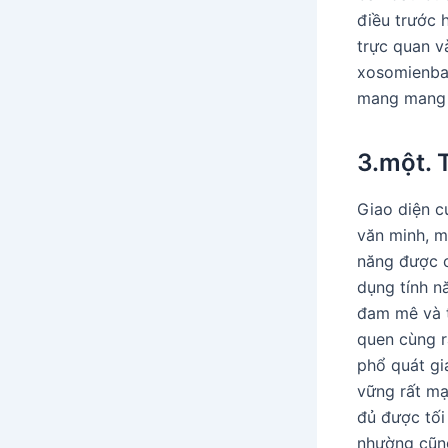
điều trước 
trực quan v
xosomienbac
mang mang đ
3.một. 
Giao diện c
văn minh, m
năng được c
dụng tính n
đam mê và t
quen cùng r
phổ quát gi
vững rất mạ
đủ được tối
nhường cũng