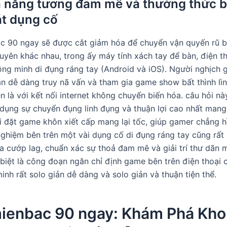
ả năng tương đam mê và thưởng thức b
t dụng cố
 90 ngay sẽ được cắt giảm hóa để chuyển vận quyến rũ b
uyên khác nhau, trong ấy máy tính xách tay để bàn, điện t
ông minh di đụng ráng tay (Android và iOS). Người nghịch 
ản dễ dàng truy nã vấn và tham gia game show bất thình lìn
ễn là với kết nối internet không chuyển biến hóa. câu hỏi n
dụng sự chuyển đụng linh đụng và thuận lợi cao nhất mang 
ải đặt game khôn xiết cấp mang lại tốc, giúp gamer chẳng 
nghiệm bên trên một vài dụng cố di đụng ráng tay cũng rất 
a cướp lag, chuẩn xác sự thoả đam mê và giải trí thư dãn m
biệt là công đoạn ngăn chỉ định game bên trên điện thoại 
inh rất solo giản dễ dàng và solo giản và thuận tiện thể.
ienbac 90 ngay: Khám Phá Kho