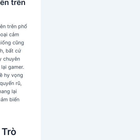
ên trên
ên trên phổ
hoại cảm
giống cũng
h, bất cứ
ày chuyên
lại gamer.
hề hy vọng
quyến rũ,
ang lại
cảm biến
 Trò