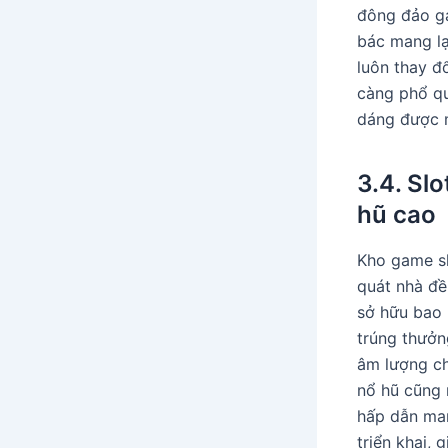
đông đảo g
bác mang l
luôn thay đ
càng phổ qu
dáng được 
3.4. Sl
hũ cao
Kho game sl
quát nhà đề
sở hữu bao 
trúng thưởn
âm lượng ch
nổ hũ cũng 
hấp dẫn man
triển khai,