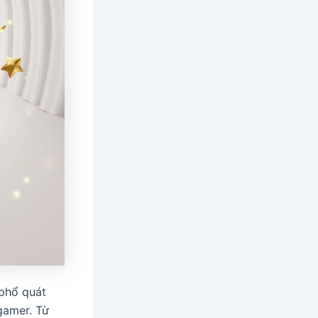
phổ quát
gamer. Từ