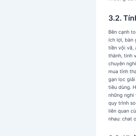
3.2. Tí
Bên cạnh to
ích lợi, bàn
tiền vội vã
thành, tinh
chuyên nghi
mua tỉnh th
gạn lọc giả
tiêu dùng. 
những nghi 
quy trình s
liên quan c
nhau: chat 