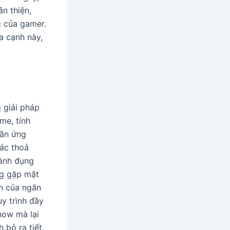
n thiện,
c của gamer.
a cạnh này,
 giải pháp
me, tính
ần ứng
iác thoả
hành đụng
ng gặp mặt
ốn của ngăn
y trình đầy
how mà lại
 bỏ ra tiết.