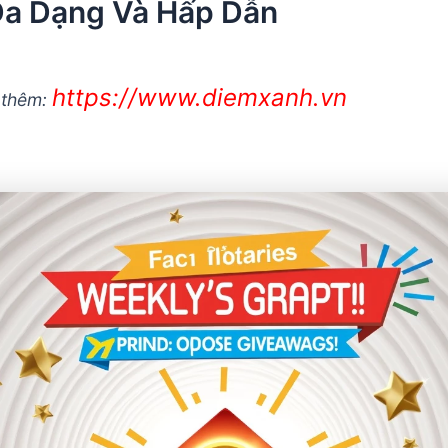
Đa Dạng Và Hấp Dẫn
https://www.diemxanh.vn
 thêm: