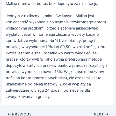
Malina oferowało bonus bez depozytu za rejestrację.
Jednym z nielicznych minusów kasyna Malina jest
konieczność wykonania co najmniej trzykrotnego obrotu
wpłaconymi środkami, przed zleceniem jakiejkolwiek
wypłaty. Jeżeli w momencie zlecania wypłaty kasyno
sprawdzi, że wykonany obrót był mniejszy, potrąci
prowizję w wysokości 10% lub $0,50, w zależności, która
kwota jest mniejsza. Dodatkowo warto wiedzieć, że
gracze, którzy wybrali jako swoją preferowaną metodę
depozytów karty lub przelew bankowy, muszą liczyć się z
prowizją wynoszącą nawet 15%. Większość depozytów
trafia na konto gracza natychmiast, ale czasami jest to
uzależnione od danej metody. Z kolei wypłaty są
zatwierdzane w ciągu 24 godzin od zlecenia dla
zweryfikowanych graczy.
PREVIOUS
NEXT