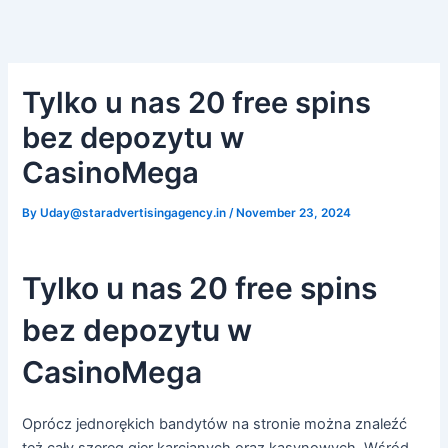
Skip
Post
to
navigation
Вавада зеркало
content
Tylko u nas 20 free spins
bez depozytu w
CasinoMega
By
Uday@staradvertisingagency.in
/
November 23, 2024
Tylko u nas 20 free spins
bez depozytu w
CasinoMega
Oprócz jednorękich bandytów na stronie można znaleźć
też cały szereg gier karcianych oraz kasynowych. Wśród