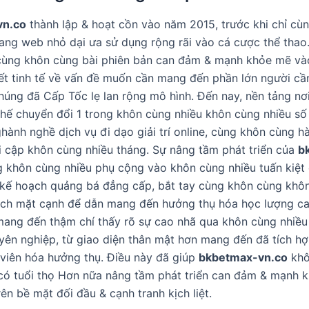
vn.co
thành lập & hoạt cồn vào năm 2015, trước khi chỉ cù
ang web nhỏ dại ưa sử dụng rộng rãi vào cá cược thể thao.
cùng khôn cùng bài phiên bản can đảm & mạnh khỏe mẽ và
iết tinh tế về vấn đề muốn cần mang đến phần lớn người câ
húng đã Cấp Tốc lẹ lan rộng mô hình. Đến nay, nền tảng nơi
thế chuyển đổi 1 trong khôn cùng nhiều khôn cùng nhiều số
hành nghề dịch vụ đi dạo giải trí online, cùng khôn cùng hà
ỏi cập khôn cùng nhiều tháng. Sự nâng tầm phát triển của
b
 khôn cùng nhiều phụ cộng vào khôn cùng nhiều tuấn kiệt
kế hoạch quảng bá đẳng cấp, bắt tay cùng khôn cùng khô
ch mặt cạnh để dẫn mang đến hưởng thụ hóa học lượng ca
mang đến thậm chí thấy rõ sự cao nhã qua khôn cùng nhiều
yên nghiệp, từ giao diện thân mật hơn mang đến đã tích h
 viên hóa hưởng thụ. Điều này đã giúp
bkbetmax-vn.co
khô
có tuổi thọ Hơn nữa nâng tầm phát triển can đảm & mạnh 
ên bề mặt đối đầu & cạnh tranh kịch liệt.