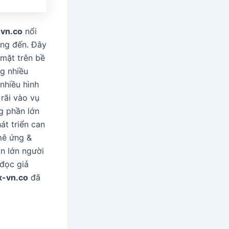
vn.co
nổi
ang đến. Đây
 mặt trên bề
ng nhiều
 nhiều hình
rãi vào vụ
g phần lớn
át triển can
mê ứng &
ần lớn người
 đọc giả
-vn.co
đã