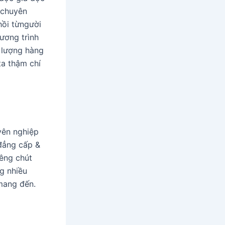
 chuyên
hồi từngười
ương trình
 lượng hàng
ta thậm chí
yên nghiệp
 đẳng cấp &
iêng chút
ng nhiều
mang đến.