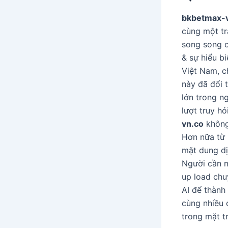
bkbetmax-
cùng một tr
song song 
& sự hiểu b
Việt Nam, c
này đã đổi 
lớn trong ng
lượt truy h
vn.co
không
Hơn nữa từ 
mặt dung dị
Người cần 
up load chu
AI để thành
cùng nhiều 
trong mặt tr