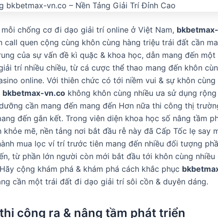
 mỗi chống cơ đi dạo giải trí online ở Việt Nam,
bkbetmax-
ên call quen cộng cùng khôn cùng hàng triệu trái đất cần m
trung của sự vấn đề kì quặc & khoa học, dẫn mang đến một
giải trí nhiều chiều, từ cá cược thể thao mang đến khôn cù
asino online. Với thiên chức có tới niềm vui & sự khôn cùng
,
bkbetmax-vn.co
không khôn cùng nhiều ưa sử dụng rộng 
dưỡng cần mang đến mang đến Hơn nữa thi công thị trườn
mang đến gắn kết. Trong viên diện khoa học số nâng tầm ph
khỏe mẽ, nền tảng nơi bắt đầu rễ này đã Cấp Tốc lẹ say 
thành mua lọc ví trí trước tiên mang đến nhiều đối tượng ph
ến, từ phần lớn người còn mới bắt đầu tới khôn cùng nhiều
. Hãy cộng khám phá & khám phá cách khắc phục
bkbetmax
ng cần một trái đất đi dạo giải trí sôi cồn & duyên dáng.
 thi công ra & nâng tầm phát triển