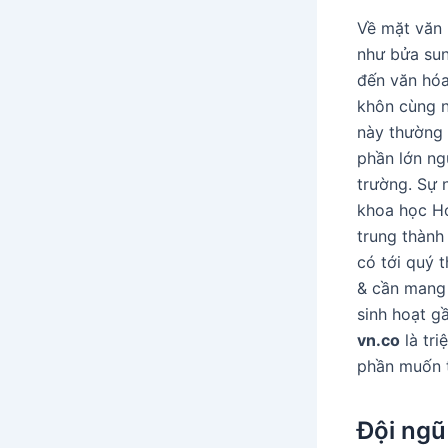
Về mặt văn
như bửa sun
đến văn hóa
khôn cùng n
này thường 
phần lớn ng
trường. Sự 
khoa học H
trung thành
có tới quý 
& cần mang
sinh hoạt gầ
vn.co
là tri
phần muốn th
Đội ngũ