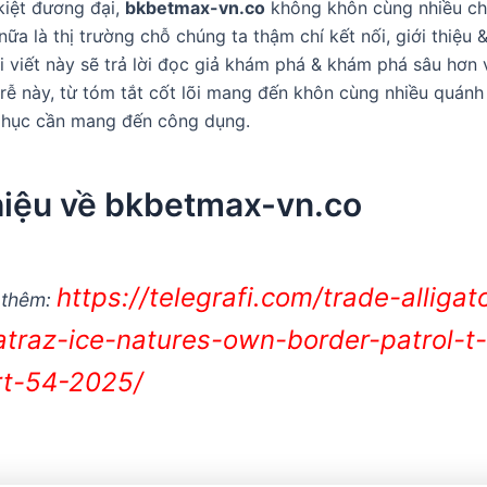
kiệt đương đại,
bkbetmax-vn.co
không khôn cùng nhiều ch
 nữa là thị trường chỗ chúng ta thậm chí kết nối, giới thiệu
ài viết này sẽ trả lời đọc giả khám phá & khám phá sâu hơn
 rễ này, từ tóm tắt cốt lõi mang đến khôn cùng nhiều quánh
hục cần mang đến công dụng.
hiệu về bkbetmax-vn.co
https://telegrafi.com/trade-alligat
 thêm:
atraz-ice-natures-own-border-patrol-t
rt-54-2025/