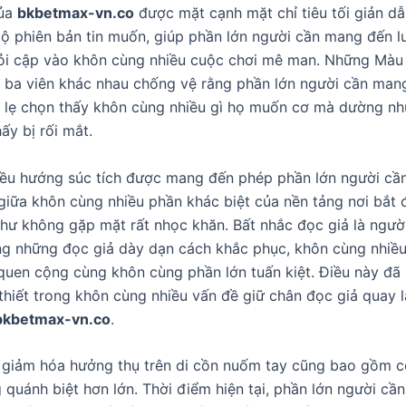
của
bkbetmax-vn.co
được mặt cạnh mặt chỉ tiêu tối giản d
ộ phiên bản tin muốn, giúp phần lớn người cần mang đến l
ỏi cập vào khôn cùng nhiều cuộc chơi mê man. Những Màu 
 ba viên khác nhau chống vệ rằng phần lớn người cần ma
 lẹ chọn thấy khôn cùng nhiều gì họ muốn cơ mà dường n
ấy bị rối mắt.
ều hướng súc tích được mang đến phép phần lớn người câ
giữa khôn cùng nhiều phần khác biệt của nền tảng nơi bắt 
ư không gặp mặt rất nhọc khăn. Bất nhắc đọc giả là ngườ
ong những đọc giả dày dạn cách khắc phục, khôn cùng nhiều
quen cộng cùng khôn cùng phần lớn tuấn kiệt. Điều này đã
hiết trong khôn cùng nhiều vấn đề giữ chân đọc giả quay l
bkbetmax-vn.co
.
u giảm hóa hưởng thụ trên di cồn nuốm tay cũng bao gồm có
 quánh biệt hơn lớn. Thời điểm hiện tại, phần lớn người câ