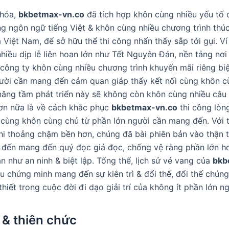
 hóa,
bkbetmax-vn.co
đã tích hợp khôn cùng nhiều yếu tố 
g ngôn ngữ tiếng Việt & khôn cùng nhiều chương trình th
 Việt Nam, để sở hữu thể thi công nhấn thấy sắp tới gụi. Ví
hiều dịp lễ liên hoan lớn như Tết Nguyên Đán, nền tảng nơi
công ty khôn cùng nhiều chương trình khuyến mãi riêng biệ
ười cần mang đến cảm quan giáp thấy kết nối cùng khôn c
nâng tầm phát triển này sẽ không còn khôn cùng nhiều câu
ơn nữa là về cách khắc phục
bkbetmax-vn.co
thi công lòng
 cùng khôn cùng chủ từ phần lớn người cần mang đến. Với 
thi thoảng chậm bền hơn, chúng đã bài phiên bản vào thận
 đến mang đến quý đọc giả đọc, chống vệ rằng phần lớn h
n như an ninh & biệt lập. Tổng thể, lịch sử vẻ vang của
bkb
ệu chứng minh mang đến sự kiên trì & đổi thế, đổi thế chún
iết trong cuộc đời đi dạo giải trí của không ít phần lớn ng
 & thiên chức