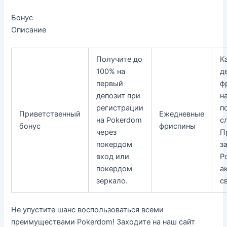
Бонус
Описание
Получите до
К
100% на
д
первый
ф
депозит при
н
регистрации
п
Приветственный
Ежедневные
на Pokerdom
с
бонус
фриспины
через
П
покердом
з
вход или
P
покердом
а
зеркало.
с
Не упустите шанс воспользоваться всеми
преимуществами Pokerdom! Заходите на наш сайт