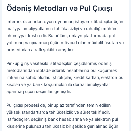
Ödəniş Metodları və Pul Çıxışı
İnternet üzərindən oyun oynamaq istəyən istifadəçilər üçün
maliyyə əməliyyatlarının təhlükəsizliyi və rahatlığı mühüm
əhəmiyyət kəsb edir. Bu bölüm, onlayn platformada pul
yatırmaq və çıxarmaq üçün mövcud olan müxtəlif üsulları və
prosedurları ətraflı şəkildə araşdırır.
Pin-up giriş vasitəsilə istifadəçilər, çeşidlənmiş ödəniş
metodlarından istifadə edərək hesablarına pul köçürmək
imkanına sahib olurlar. İştirakçılar, kredit kartları, elektron pul
kisələri və ya bank köçürmələri ilə dərhal əməliyyatlar
aparmaq üçün seçimləri genişdir.
Pul çıxışı prosesi də, pinup az tərəfindən təmin edilən
yüksək standartlarda təhlükəsizlik və sürət təklif edir.
İstifadəçilər, seçilmiş bank hesablarına və ya elektron pul
kisələrinə pulunuzu təhlükəsiz bir şəkildə geri almaq üçün