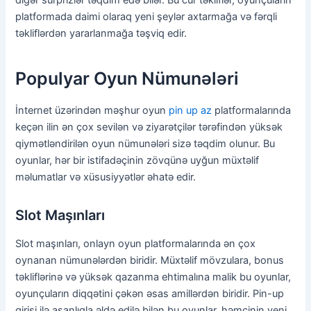
platformada daimi olaraq yeni şeylər axtarmağa və fərqli
təkliflərdən yararlanmağa təşviq edir.
Populyar Oyun Nümunələri
İnternet üzərindən məşhur oyun
pin up az
platformalarında
keçən ilin ən çox sevilən və ziyarətçilər tərəfindən yüksək
qiymətləndirilən oyun nümunələri sizə təqdim olunur. Bu
oyunlar, hər bir istifadəçinin zövqünə uyğun müxtəlif
məlumatlar və xüsusiyyətlər əhatə edir.
Slot Maşınları
Slot maşınları, onlayn oyun platformalarında ən çox
oynanan nümunələrdən biridir. Müxtəlif mövzulara, bonus
təkliflərinə və yüksək qazanma ehtimalına malik bu oyunlar,
oyunçuların diqqətini çəkən əsas amillərdən biridir. Pin-up
girişi ilə asanlıqla əldə edilə bilən bu oyunlar, həmçinin yeni