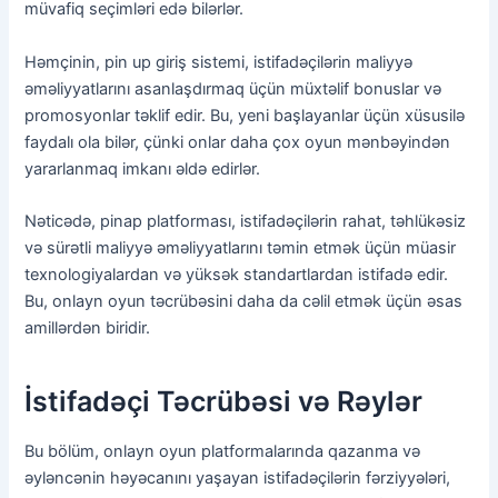
müvafiq seçimləri edə bilərlər.
Həmçinin, pin up giriş sistemi, istifadəçilərin maliyyə
əməliyyatlarını asanlaşdırmaq üçün müxtəlif bonuslar və
promosyonlar təklif edir. Bu, yeni başlayanlar üçün xüsusilə
faydalı ola bilər, çünki onlar daha çox oyun mənbəyindən
yararlanmaq imkanı əldə edirlər.
Nəticədə, pinap platforması, istifadəçilərin rahat, təhlükəsiz
və sürətli maliyyə əməliyyatlarını təmin etmək üçün müasir
texnologiyalardan və yüksək standartlardan istifadə edir.
Bu, onlayn oyun təcrübəsini daha da cəlil etmək üçün əsas
amillərdən biridir.
İstifadəçi Təcrübəsi və Rəylər
Bu bölüm, onlayn oyun platformalarında qazanma və
əyləncənin həyəcanını yaşayan istifadəçilərin fərziyyələri,