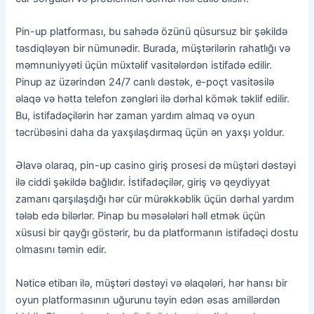
Pin-up platforması, bu sahədə özünü qüsursuz bir şəkildə
təsdiqləyən bir nümunədir. Burada, müştərilərin rahatlığı və
məmnuniyyəti üçün müxtəlif vasitələrdən istifadə edilir.
Pinup az üzərindən 24/7 canlı dəstək, e-poçt vasitəsilə
əlaqə və hətta telefon zəngləri ilə dərhal kömək təklif edilir.
Bu, istifadəçilərin hər zaman yardım almaq və oyun
təcrübəsini daha da yaxşılaşdırmaq üçün ən yaxşı yoldur.
Əlavə olaraq, pin-up casino giriş prosesi də müştəri dəstəyi
ilə ciddi şəkildə bağlıdır. İstifadəçilər, giriş və qeydiyyat
zamanı qarşılaşdığı hər cür mürəkkəblik üçün dərhal yardım
tələb edə bilərlər. Pinap bu məsələləri həll etmək üçün
xüsusi bir qayğı göstərir, bu da platformanın istifadəçi dostu
olmasını təmin edir.
Nəticə etibarı ilə, müştəri dəstəyi və əlaqələri, hər hansı bir
oyun platformasının uğurunu təyin edən əsas amillərdən