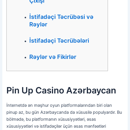
Çıxışı
İstifadəçi Təcrübəsi və
Rəylər
İstifadəçi Təcrübələri
Rəylər və Fikirlər
Pin Up Casino Azərbaycan
İnternetdə ən məşhur oyun platformalarından biri olan
pinup az, bu gün Azərbaycanda da xüsusilə populyardır. Bu
bölmədə, bu platformanın xüsusiyyətləri, əsas
xüsusiyyətləri və istifadəçilər üçün əsas mənfəətləri