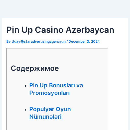
Skip
Post
to
navigation
Вавада зеркало
content
Pin Up Casino Azərbaycan
By
Uday@staradvertisingagency.in
/
December 3, 2024
Содержимое
Pin Up Bonusları və
Promosyonları
Populyar Oyun
Nümunələri