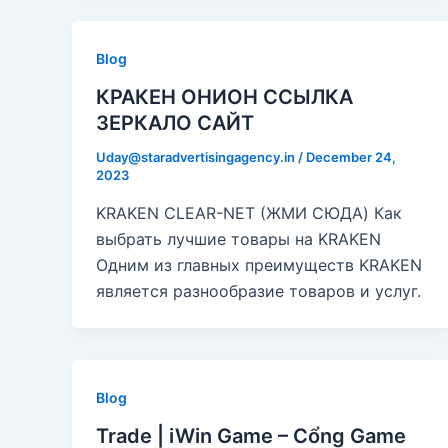
Blog
КРАКЕН ОНИОН ССЫЛКА
ЗЕРКАЛО САЙТ
Uday@staradvertisingagency.in
/
December 24,
2023
KRAKEN CLEAR-NET (ЖМИ СЮДА) Как
выбрать лучшие товары на KRAKEN
Одним из главных преимуществ KRAKEN
является разнообразие товаров и услуг.
Blog
Trade | iWin Game – Cổng Game