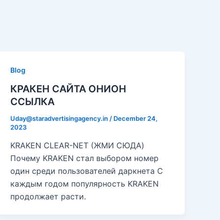
Blog
КРАКЕН САЙТА ОНИОН
ССЫЛКА
Uday@staradvertisingagency.in
/
December 24,
2023
KRAKEN CLEAR-NET (ЖМИ СЮДА)
Почему KRAKEN стал выбором номер
один среди пользователей даркнета С
каждым годом популярность KRAKEN
продолжает расти.