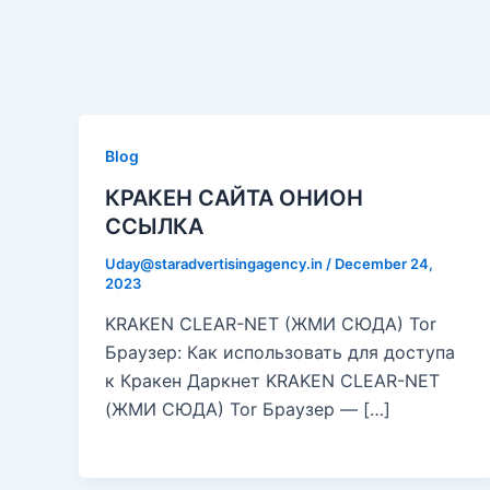
Skip
Post
to
pagination
Вавада зеркало
content
Blog
КРАКЕН САЙТА ОНИОН
ССЫЛКА
Uday@staradvertisingagency.in
/
December 24,
2023
KRAKEN CLEAR-NET (ЖМИ СЮДА) Tor
Браузер: Как использовать для доступа
к Кракен Даркнет KRAKEN CLEAR-NET
(ЖМИ СЮДА) Tor Браузер — […]