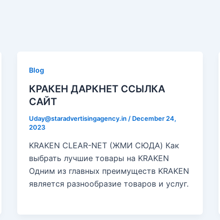
Blog
КРАКЕН ДАРКНЕТ ССЫЛКА
САЙТ
Uday@staradvertisingagency.in
/
December 24,
2023
KRAKEN CLEAR-NET (ЖМИ СЮДА) Как
выбрать лучшие товары на KRAKEN
Одним из главных преимуществ KRAKEN
является разнообразие товаров и услуг.