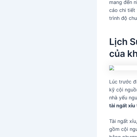
mang đến nh
cáo chi tiế
trình độ ch
Lịch S
của k
Lúc trước đ
kỹ cội ngu
nhà yếu ngư
tài ngất xỉ
Tài ngất xỉ
gồm cội ngu