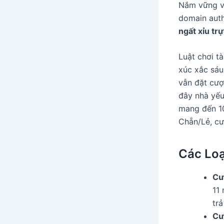
Nắm vững vẻ
domain auth
ngất xỉu tr
Luật chơi t
xúc xắc sáu
vẫn đặt cượ
đây nhà yếu
mang đến 10
Chẵn/Lẻ, cư
Các Loạ
Cư
11
trả
Cư