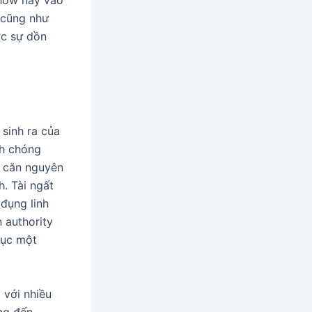
 cũng như
ợc sự dồn
sinh ra của
nh chóng
o căn nguyên
. Tài ngất
đụng linh
 authority
hục một
 với nhiều
ng đến