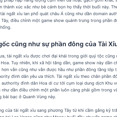
g pháp nạp năng lượng cụm viên đá hoặc gạch gồm khắc s
ến thành xúc xắc như bè cánh bọn họ thấy thời buổi này. Th
 tài ngất xỉu lan phổ quát châu Á cũng như dần domain aut
 Tây, điều chỉnh một game show quánh trưng trong phần 
thống.
ốc cũng như sự phần đông của Tài Xỉ
a, tài ngất xỉu được chơi đại khái trong giới quý tộc cũng 
Hoa. Tuy nhiên, khi xã hội tăng dần, game show này dần c
 hơn vẫn cũng như vẫn được hầu như phần đông tầng lớp t
ority đình dân yêu ưa thích. Tài ngất xỉu theo chân phần đ
 authority đình dân Hoa di cư tới cụm loại dung dịch Khu 
như dần điều chỉnh một phần luôn càng phải gồm trong v
g bài bạc ở Quanh Vùng này.
g của tài ngất xỉu sang phương Tây từ khi cầm gắng kỷ tră
ạc tại Las Vegas cũng như Macau buổi đầu chuyển game s