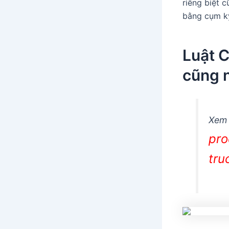
riêng biệt 
bằng cụm kỹ
Luật 
cũng n
Xem
pr
tru