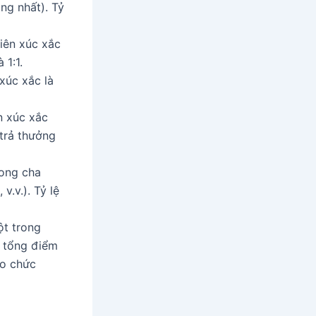
ng nhất). Tỷ
iên xúc xắc
 1:1.
xúc xắc là
n xúc xắc
ệ trả thưởng
rong cha
v.v.). Tỷ lệ
t trong
c tổng điểm
eo chức