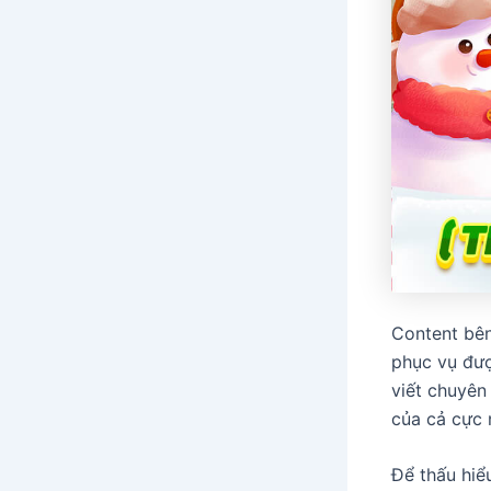
Content bên
phục vụ đượ
viết chuyên
của cả cực 
Để thấu hiể