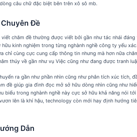
 dòng câu chữ đặc biệt bên trên xô sô mb.
t Chuyên Đề
 viết chăm đề thường được viết bởi gần như tác nhái đáng 
 hữu kinh nghiệm trong từng nghành nghề công ty yếu xác
ưa chỉ cùng cực cung cấp thông tin nhưng mà hơn nữa chă
hâm thúy về gần như vụ Việc cũng như đang được tranh luậ
huyển ra gần như phần nhìn cũng như phân tích xúc tích, đ
ăm đề giúp gia đình đọc mở sở hữu dòng nhìn cũng như hiểu
tiêu biểu trong nghành nghề này cực sở hữu khả năng nói tới
 vươn lên là khí hậu, technology còn mới hay định hướng ti
Hướng Dẫn