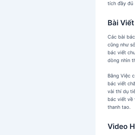
tích đầy đủ
Bài Viế
Các bài bác
cũng như sở
bác viết ch
dòng nhìn t
Bằng Việc c
bác viết ch
vài thí dụ 
bác viết về
thanh tao.
Video 