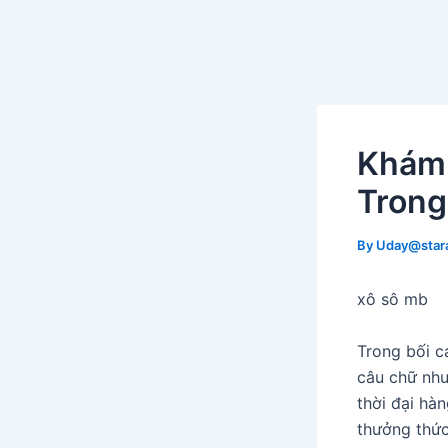
Skip
Post
to
navigation
Вавада зеркало
content
Khám 
Trong
By
Uday@stara
xô sô mb
Trong bối cả
câu chữ như
thời đại hà
thưởng thức