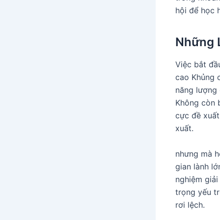
hội để học 
Những L
Việc bắt đâ
cao Khủng c
năng lượng 
Không còn b
cực đề xuất
xuất.
nhưng mà h
gian lành l
nghiệm giải
trọng yếu t
rơi lệch.