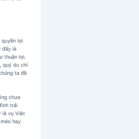
n quyền lợi
 đấy là
 thuận lợi.
, quý do chỉ
chúng ta đề
ống chưa
ình trải
 là vụ Việc
p méo hay