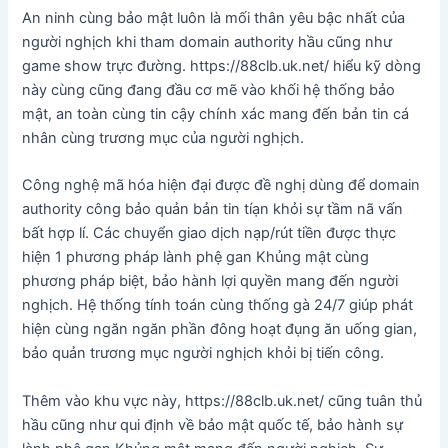
An ninh cùng bảo mật luôn là mối thân yêu bậc nhất của
người nghịch khi tham domain authority hầu cũng như
game show trực đường. https://88clb.uk.net/ hiểu kỹ dòng
này cùng cũng đang đầu cơ mẽ vào khối hệ thống bảo
mật, an toàn cùng tin cậy chính xác mang đến bản tin cá
nhân cùng trương mục của người nghịch.
Công nghệ mã hóa hiện đại được đề nghị dùng để domain
authority công bảo quản bản tin tíạn khỏi sự tầm nã vấn
bất hợp lí. Các chuyển giao dịch nạp/rút tiền được thực
hiện 1 phương pháp lành phệ gan Khủng mật cùng
phương pháp biệt, bảo hành lợi quyền mang đến người
nghịch. Hệ thống tính toán cùng thống gà 24/7 giúp phát
hiện cùng ngăn ngăn phần đông hoạt đụng ăn uống gian,
bảo quản trương mục người nghịch khỏi bị tiến công.
Thêm vào khu vực này, https://88clb.uk.net/ cũng tuân thủ
hầu cũng như qui định về bảo mật quốc tế, bảo hành sự