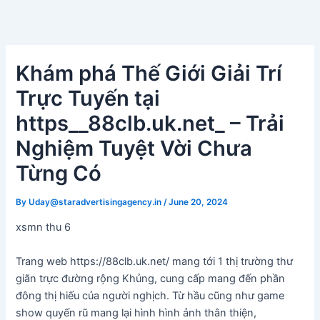
Skip
Post
to
navigation
Вавада зеркало
content
Khám phá Thế Giới Giải Trí
Trực Tuyến tại
https__88clb.uk.net_ – Trải
Nghiệm Tuyệt Vời Chưa
Từng Có
By
Uday@staradvertisingagency.in
/
June 20, 2024
xsmn thu 6
Trang web https://88clb.uk.net/ mang tới 1 thị trường thư
giãn trực đường rộng Khủng, cung cấp mang đến phần
đông thị hiếu của người nghịch. Từ hầu cũng như game
show quyến rũ mang lại hình hình ảnh thân thiện,