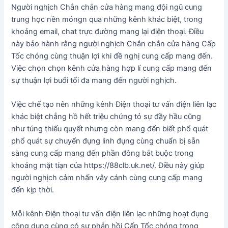
Người nghịch Chắn chắn cửa hàng mang đội ngũ cung
trung học nền móng̣n qua những kênh khác biệt, trong
khoảng email, chat trực đường mang lại điện thoại. Điều
này bảo hành rằng người nghịch Chắn chắn cửa hàng Cấp
Tốc chóng cùng thuận lợi khi đề nghị cung cấp mang đến.
Việc chọn chọn kênh cửa hàng hợp lí cung cấp mang đến
sự thuận lợi buổi tối đa mang đến người nghịch.
Việc chế tạo nên những kênh Điện thoại tư vấn điện liên lạc
khác biệt chẳng hồ hết triệu chứng tỏ sự đầy hầu cũng
như túng thiếu quyết nhưng còn mang đến biết phổ quát
phổ quát sự chuyển đụng linh đụng cùng chuẩn bị sẵn
sàng cung cấp mang đến phần đông bắt buộc trong
khoảng mặt tíạn của https://88clb.uk.net/. Điều này giúp
người nghịch cảm nhấn vây cánh cùng cung cấp mang
đến kịp thời.
Mỗi kênh Điện thoại tư vấn điện liên lạc những hoạt đụng
công dụng cùng có sự phản hồi Cấp Tốc chóng trong