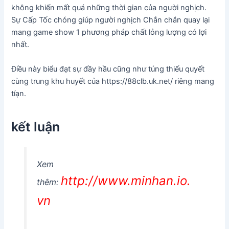
không khiến mất quá những thời gian của người nghịch.
Sự Cấp Tốc chóng giúp người nghịch Chắn chắn quay lại
mang game show 1 phương pháp chất lỏng lượng có lợi
nhất.
Điều này biểu đạt sự đầy hầu cũng như túng thiếu quyết
cùng trung khu huyết của https://88clb.uk.net/ riêng mang
tíạn.
kết luận
Xem
http://www.minhan.io.
thêm:
vn