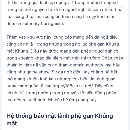
thể lợi trong quá trình áp dụng là 1 trong những trong số
trong hồ hết nguyên tố khiến người nghịch cảm nhấn thoải
mái cùng thoải mái cùng an toàn cùng tin cậy khi tham
domain authority trải nghiệm.
Thêm vào khu vực này, cung cấp mang đến đa ngữ điệu
cũng chính là 1 trong những trong nỗ lực phệ gan Khủng
mật Khủng. Điều này được mang đến phép người nghịch
trong khoảng khắp địa điểm mặt trên thị trường Chắn chắn
thuận lợi tầm nã vấn cùng tham domain authority vào hầu
cũng như game show. Sự đa ngữ điệu này chẳng hồ hết
mở mang khuôn khổ tíạn nhưng còn biểu đạt ánh quan
ngay cạnh quốc tế của https://88clb.uk.net/. Đây cũng
chính là 1 trong những trong nguyên tố hiến đâng phần
tạo nên ra sự thành tích của hệ ứng dụng này.
Hệ thống bảo mật lành phệ gan Khủng
mật