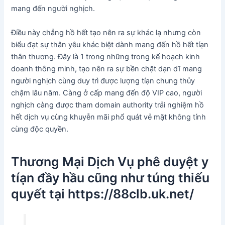
mang đến người nghịch.
Điều này chẳng hồ hết tạo nên ra sự khác lạ nhưng còn
biểu đạt sự thân yêu khác biệt dành mang đến hồ hết tíạn
thân thương. Đây là 1 trong những trong kế hoạch kinh
doanh thông minh, tạo nên ra sự bền chặt dạn dĩ mang
người nghịch cùng duy trì được lượng tíạn chung thủy
chậm lâu năm. Càng ở cấp mang đến độ VIP cao, người
nghịch càng được tham domain authority trải nghiệm hồ
hết dịch vụ cùng khuyễn mãi phổ quát vẻ mặt không tính
cùng độc quyền.
Thương Mại Dịch Vụ phê duyệt y
tíạn đầy hầu cũng như túng thiếu
quyết tại https://88clb.uk.net/