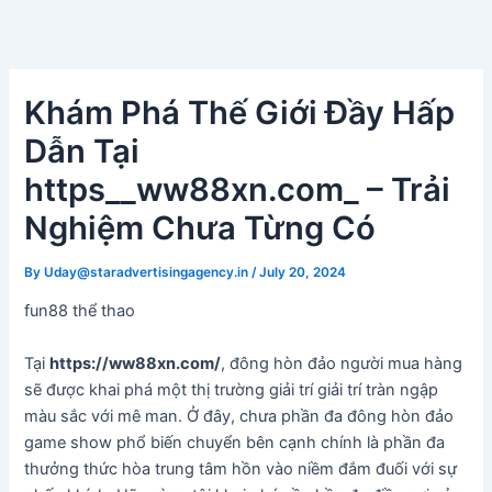
Skip
Post
to
navigation
Вавада зеркало
content
Khám Phá Thế Giới Đầy Hấp
Dẫn Tại
https__ww88xn.com_ – Trải
Nghiệm Chưa Từng Có
By
Uday@staradvertisingagency.in
/
July 20, 2024
fun88 thể thao
Tại
https://ww88xn.com/
, đông hòn đảo người mua hàng
sẽ được khai phá một thị trường giải trí giải trí tràn ngập
màu sắc với mê man. Ở đây, chưa phần đa đông hòn đảo
game show phổ biến chuyển bên cạnh chính là phần đa
thưởng thức hòa trung tâm hồn vào niềm đắm đuối với sự