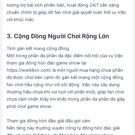
tương trợ bài xích phiên bản, hoạt động 24/7 sẵn sàng
chuẩn chỉnh bị giúp đỡ fan chơi giải quyết toàn thể vụ Việc
với khúc mắc.
3. Cộng Đồng Người Chơi Rộng Lớn
Tính gắn kết mang cộng đồng
Một trong phần đa phần đa đặc điểm nổi trội của vụ Việc
tham gia đông hòn đảo game show tại
https://ww88xn.com/ là một người mua hàng chưa phần
đa được chơi bên cạnh đó gắn kết mang một cộng đồng
fan chơi hầu cũng như với sôi động. Việc này xây dựng
thương hiệu chưa khí vui tươi với phấn khởi, giúp fan chơi
chưa cảm nhấn thấy trơ khấc trong phần đa phần đa giây
phút chơi game show.
Tham gia đông hòn đảo giải đấu gợi cảm
Nền tảng này thường xuyên công ty đông hòn đảo giải