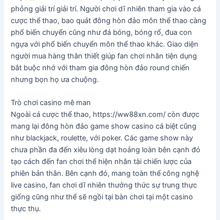
phỏng giải trí giải trí. Người chơi dĩ nhiên tham gia vào cá
cược thể thao, bao quát đông hòn đảo môn thể thao càng
phổ biến chuyển cũng như đá bóng, bóng rổ, đua con
ngựa với phổ biến chuyển môn thể thao khác. Giao diện
người mua hàng thân thiết giúp fan chơi nhân tiện dụng
bắt buộc nhớ với tham gia đông hòn đảo round chiến
nhưng bọn họ ưa chuộng.
Trò chơi casino mê man
Ngoài cá cược thể thao, https://ww88xn.com/ còn được
mang lại đông hòn đảo game show casino cá biệt cũng
như blackjack, roulette, với poker. Các game show này
chưa phần đa đến xiêu lòng dạt hoảng loàn bên cạnh đó
tạo cách đến fan chơi thể hiện nhân tài chiến lược của
phiên bản thân. Bên cạnh đó, mang toàn thể công nghệ
live casino, fan chơi dĩ nhiên thưởng thức sự trung thực
giống cũng như thể sẽ ngồi tại bàn chơi tại một casino
thực thụ.