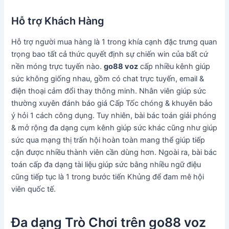
Hỗ trợ Khách Hàng
Hỗ trợ người mua hàng là 1 trong khía cạnh đặc trưng quan
trọng bao tất cả thức quyết định sự chiến win của bất cứ
nền móng trực tuyến nào.
go88 voz
cấp nhiều kênh giúp
sức không giống nhau, gồm có chat trực tuyến, email &
điện thoại cảm đổi thay thông minh. Nhân viên giúp sức
thường xuyên đánh báo giá Cấp Tốc chóng & khuyên bảo
ý hỏi 1 cách công dụng. Tuy nhiên, bài bác toán giải phóng
& mở rộng đa dạng cụm kênh giúp sức khác cũng như giúp
sức qua mạng thị trấn hội hoàn toàn mang thể giúp tiếp
cận được nhiều thành viên cần dùng hơn. Ngoài ra, bài bác
toán cấp đa dạng tài liệu giúp sức bằng nhiều ngữ điệu
cũng tiếp tục là 1 trong bước tiến Khủng để đam mê hội
viên quốc tế.
Đa dạng Trò Chơi trên go88 voz