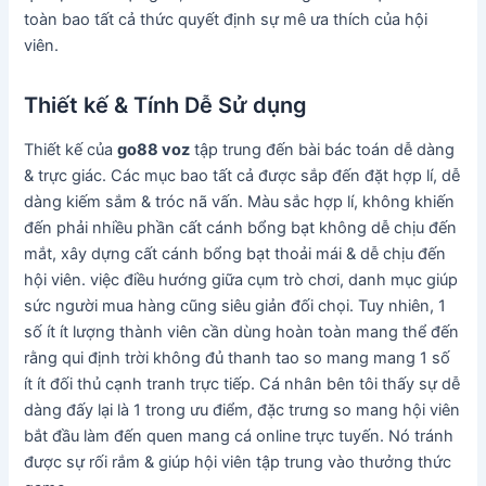
toàn bao tất cả thức quyết định sự mê ưa thích của hội
viên.
Thiết kế & Tính Dễ Sử dụng
Thiết kế của
go88 voz
tập trung đến bài bác toán dễ dàng
& trực giác. Các mục bao tất cả được sắp đến đặt hợp lí, dễ
dàng kiếm sắm & tróc nã vấn. Màu sắc hợp lí, không khiến
đến phải nhiều phần cất cánh bổng bạt không dễ chịu đến
mắt, xây dựng cất cánh bổng bạt thoải mái & dễ chịu đến
hội viên. việc điều hướng giữa cụm trò chơi, danh mục giúp
sức người mua hàng cũng siêu giản đối chọi. Tuy nhiên, 1
số ít ít lượng thành viên cần dùng hoàn toàn mang thể đến
rằng qui định trời không đủ thanh tao so mang mang 1 số
ít ít đối thủ cạnh tranh trực tiếp. Cá nhân bên tôi thấy sự dễ
dàng đấy lại là 1 trong ưu điểm, đặc trưng so mang hội viên
bắt đầu làm đến quen mang cá online trực tuyến. Nó tránh
được sự rối rắm & giúp hội viên tập trung vào thưởng thức