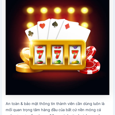
An toàn & bảo mật thông tin thành viên cần dùng luôn là
mối quan trọng tâm hàng đầu của bất cứ nền móng cá