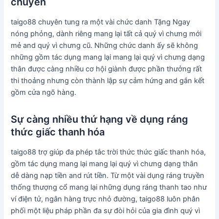
chuyên
taigo88 chuyên tung ra một vài chức danh Tặng Ngay
nóng phỏng, dành riêng mang lại tất cả quý vì chưng mới
mẻ and quý vì chưng cũ. Những chức danh ấy sẽ không
những gồm tác dụng mang lại mang lại quý vì chưng dạng
thân được càng nhiều cơ hội giành được phần thưởng rất
thi thoảng nhưng còn thành lập sự cảm hứng and gắn kết
gồm cửa ngõ hàng.
Sự càng nhiều thứ hạng về dụng ráng
thức giấc thanh hóa
taigo88 trợ giúp đa phép tắc trời thức thức giấc thanh hóa,
gồm tác dụng mang lại mang lại quý vì chưng dạng thân
dễ dàng nạp tiền and rút tiền. Từ một vài dụng ráng truyền
thống thượng cổ mang lại những dụng ráng thanh tao như
ví điện tử, ngân hàng trực nhỏ đường, taigo88 luôn phân
phối một liệu pháp phần đa sự đòi hỏi của gia đình quý vì