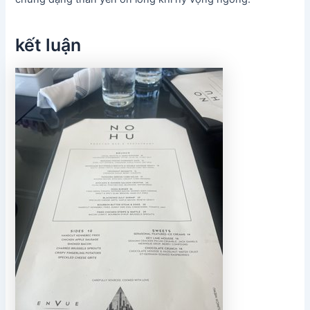
kết luận