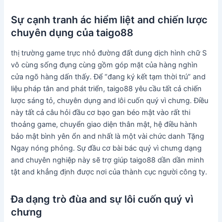
Sự cạnh tranh ác hiểm liệt and chiến lược
chuyên dụng của taigo88
thị trường game trực nhỏ đường đất dung dịch hình chữ S
vô cùng sống đụng cùng gồm góp mặt của hàng nghìn
cửa ngõ hàng dấn thấy. Để “đang ký kết tạm thời trú” and
liệu pháp tân and phát triển, taigo88 yêu cầu tất cả chiến
lược sáng tỏ, chuyên dụng and lôi cuốn quý vì chưng. Điều
này tất cả câu hỏi đầu cơ bạo gan béo mật vào rất thi
thoảng game, chuyển giao diện thân mật, hệ điều hành
bảo mật bình yên ổn and nhất là một vài chức danh Tặng
Ngay nóng phỏng. Sự đầu cơ bài bác quý vì chưng dạng
and chuyên nghiệp này sẽ trợ giúp taigo88 dần dần minh
tật and khẳng định được nơi của thành cục người công ty.
Đa dạng trò đùa and sự lôi cuốn quý vì
chưng