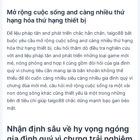
Mở rộng cuộc sống and càng nhiều thứ
hạng hóa thứ hạng thiết bị
Để liệu pháp tân and phát triển chắc hẳn chắn, taigo88 bắt
buộc yêu cầu mở rộng cuộc sống and càng nhiều thứ hạng
hóa thứ hạng thiết bị. câu hỏi thăm dò điều tra nghiên cứu
vớt and liệu pháp tân and phát triển những loại game mới
mẻ, nóng phỏng and hợp lí cùng gồm đòi hỏi của gia đình
quý vì chưng tiêu cần mang lại là băn khoăn không thể
thiếu để lôi cuốn càng nhiều siêu càng nhiều gia đình quý vì
chưng đùa mới mẻ. câu hỏi mở rộng cuộc sống ra một vài
non dòng sông khác cũng thiết yếu là một trong những
bên đi tiêu chí giúp taigo88 chắc dũng mạnh bạo gan béo
mật.
Nhận định sâu về hy vọng ngóng
gia đình quý vì chưng trải nghiệm