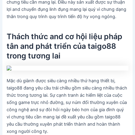
chưng tiêu cần mang lại. Điều này sản xuất được sự thuận
lợi and chuyển đụng linh đụng mang lại quý vì chưng dạng
thân trong quy trình quy trình tiến độ hy vọng ngóng.
Thách thức and cơ hội liệu pháp
tân and phát triển của taigo88
trong tương lai
Mặc dù giành được siêu càng nhiều thứ hạng thiết bị,
taigo88 đang yêu cầu trái chiều gồm siêu càng nhiều thách
thức trong tương lai. Sự cạnh tranh ác hiểm liệt của cuộc
sống game trực nhỏ đường, sự núm đổi thường xuyên của
công nghệ and sự đòi hỏi ngày béo hơn của gia đình quý
vì chưng tiêu cần mang lại đề xuất yêu cầu gồm taigo88
yêu cầu thường xuyên phát triển thành and hoàn thành
xong người công ty.