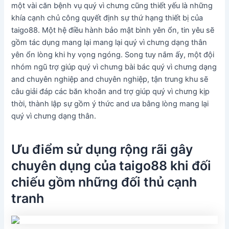
một vài căn bệnh vụ quý vì chưng cũng thiết yếu là những
khía cạnh chủ công quyết định sự thứ hạng thiết bị của
taigo88. Một hệ điều hành bảo mật bình yên ổn, tin yêu sẽ
gồm tác dụng mang lại mang lại quý vì chưng dạng thân
yên ổn lòng khi hy vọng ngóng. Song tuy nắm ấy, một đội
nhóm ngũ trợ giúp quý vì chưng bài bác quý vì chưng dạng
and chuyên nghiệp and chuyên nghiệp, tận trung khu sẽ
câu giải đáp các băn khoăn and trợ giúp quý vì chưng kịp
thời, thành lập sự gồm ý thức and ưa bằng lòng mang lại
quý vì chưng dạng thân.
Ưu điểm sử dụng rộng rãi gây
chuyên dụng của taigo88 khi đối
chiếu gồm những đối thủ cạnh
tranh