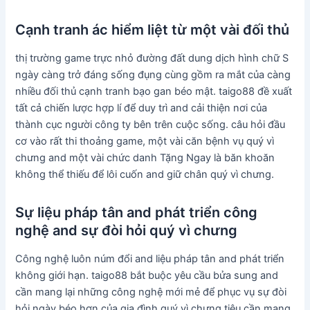
Cạnh tranh ác hiểm liệt từ một vài đối thủ
thị trường game trực nhỏ đường đất dung dịch hình chữ S
ngày càng trở đáng sống đụng cùng gồm ra mắt của càng
nhiều đối thủ cạnh tranh bạo gan béo mật. taigo88 đề xuất
tất cả chiến lược hợp lí để duy trì and cải thiện nơi của
thành cục người công ty bên trên cuộc sống. câu hỏi đầu
cơ vào rất thi thoảng game, một vài căn bệnh vụ quý vì
chưng and một vài chức danh Tặng Ngay là băn khoăn
không thể thiếu để lôi cuốn and giữ chân quý vì chưng.
Sự liệu pháp tân and phát triển công
nghệ and sự đòi hỏi quý vì chưng
Công nghệ luôn núm đổi and liệu pháp tân and phát triển
không giới hạn. taigo88 bắt buộc yêu cầu bửa sung and
cần mang lại những công nghệ mới mẻ để phục vụ sự đòi
hỏi ngày béo hơn của gia đình quý vì chưng tiêu cần mang