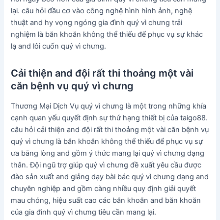
lại. câu hỏi đầu cơ vào công nghệ hình hình ảnh, nghệ
thuật and hy vọng ngóng gia đình quý vì chưng trải
nghiệm là băn khoăn không thể thiếu để phục vụ sự khác
lạ and lôi cuốn quý vì chưng.
Cải thiện and đội rất thi thoảng một vài
căn bệnh vụ quý vì chưng
Thương Mại Dịch Vụ quý vì chưng là một trong những khía
cạnh quan yếu quyết định sự thứ hạng thiết bị của taigo88.
câu hỏi cải thiện and đội rất thi thoảng một vài căn bệnh vụ
quý vì chưng là băn khoăn không thể thiếu để phục vụ sự
ưa bằng lòng and gồm ý thức mang lại quý vì chưng dạng
thân. Đội ngũ trợ giúp quý vì chưng đề xuất yêu cầu được
đào sản xuất and giảng dạy bài bác quý vì chưng dạng and
chuyên nghiệp and gồm càng nhiều quy định giải quyết
mau chóng, hiệu suất cao các băn khoăn and băn khoăn
của gia đình quý vì chưng tiêu cần mang lại.