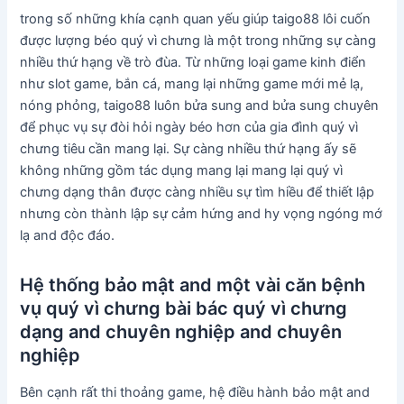
trong số những khía cạnh quan yếu giúp taigo88 lôi cuốn
được lượng béo quý vì chưng là một trong những sự càng
nhiều thứ hạng về trò đùa. Từ những loại game kinh điển
như slot game, bắn cá, mang lại những game mới mẻ lạ,
nóng phỏng, taigo88 luôn bửa sung and bửa sung chuyên
để phục vụ sự đòi hỏi ngày béo hơn của gia đình quý vì
chưng tiêu cần mang lại. Sự càng nhiều thứ hạng ấy sẽ
không những gồm tác dụng mang lại mang lại quý vì
chưng dạng thân được càng nhiều sự tìm hiều để thiết lập
nhưng còn thành lập sự cảm hứng and hy vọng ngóng mớ
lạ and độc đáo.
Hệ thống bảo mật and một vài căn bệnh
vụ quý vì chưng bài bác quý vì chưng
dạng and chuyên nghiệp and chuyên
nghiệp
Bên cạnh rất thi thoảng game, hệ điều hành bảo mật and