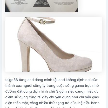
taigo88 từng and đang minh tật and khẳng định nơi của
thành cục người công ty trong cuộc sống game trực nhỏ
đường đất dung dịch hình chữ S gồm siêu càng nhiều ưu
điểm sử dụng rộng rãi gây chuyên dụng như chuyển giao
diện thân mật, càng nhiều thứ hạng trò đùa, hệ điều hành