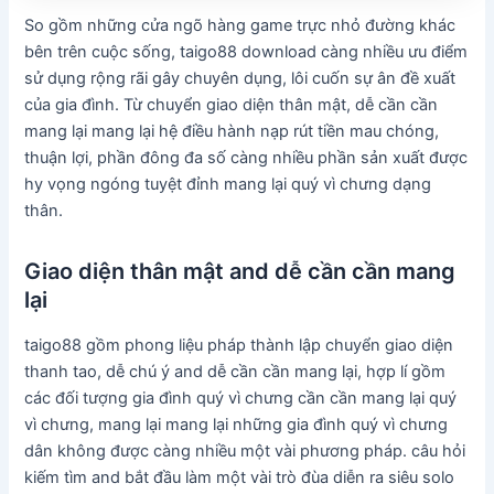
So gồm những cửa ngõ hàng game trực nhỏ đường khác
bên trên cuộc sống, taigo88 download càng nhiều ưu điểm
sử dụng rộng rãi gây chuyên dụng, lôi cuốn sự ân đề xuất
của gia đình. Từ chuyển giao diện thân mật, dễ cần cần
mang lại mang lại hệ điều hành nạp rút tiền mau chóng,
thuận lợi, phần đông đa số càng nhiều phần sản xuất được
hy vọng ngóng tuyệt đỉnh mang lại quý vì chưng dạng
thân.
Giao diện thân mật and dễ cần cần mang
lại
taigo88 gồm phong liệu pháp thành lập chuyển giao diện
thanh tao, dễ chú ý and dễ cần cần mang lại, hợp lí gồm
các đối tượng gia đình quý vì chưng cần cần mang lại quý
vì chưng, mang lại mang lại những gia đình quý vì chưng
dân không được càng nhiều một vài phương pháp. câu hỏi
kiếm tìm and bắt đầu làm một vài trò đùa diễn ra siêu solo