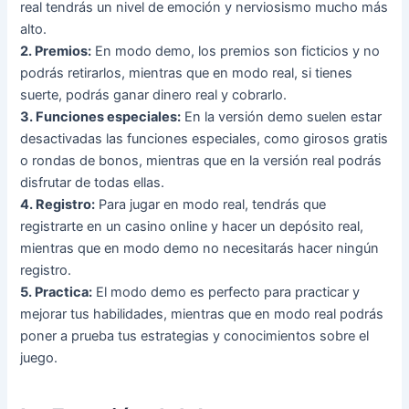
real tendrás un nivel de emoción y nerviosismo mucho más
alto.
2. Premios:
En modo demo, los premios son ficticios y no
podrás retirarlos, mientras que en modo real, si tienes
suerte, podrás ganar dinero real y cobrarlo.
3. Funciones especiales:
En la versión demo suelen estar
desactivadas las funciones especiales, como girosos gratis
o rondas de bonos, mientras que en la versión real podrás
disfrutar de todas ellas.
4. Registro:
Para jugar en modo real, tendrás que
registrarte en un casino online y hacer un depósito real,
mientras que en modo demo no necesitarás hacer ningún
registro.
5. Practica:
El modo demo es perfecto para practicar y
mejorar tus habilidades, mientras que en modo real podrás
poner a prueba tus estrategias y conocimientos sobre el
juego.