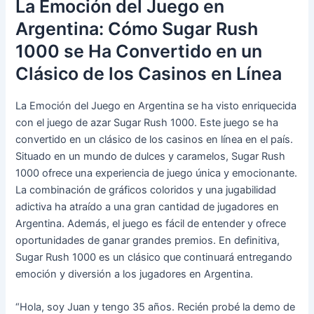
La Emoción del Juego en
Argentina: Cómo Sugar Rush
1000 se Ha Convertido en un
Clásico de los Casinos en Línea
La Emoción del Juego en Argentina se ha visto enriquecida
con el juego de azar Sugar Rush 1000. Este juego se ha
convertido en un clásico de los casinos en línea en el país.
Situado en un mundo de dulces y caramelos, Sugar Rush
1000 ofrece una experiencia de juego única y emocionante.
La combinación de gráficos coloridos y una jugabilidad
adictiva ha atraído a una gran cantidad de jugadores en
Argentina. Además, el juego es fácil de entender y ofrece
oportunidades de ganar grandes premios. En definitiva,
Sugar Rush 1000 es un clásico que continuará entregando
emoción y diversión a los jugadores en Argentina.
“Hola, soy Juan y tengo 35 años. Recién probé la demo de