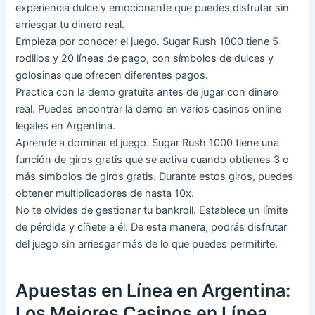
experiencia dulce y emocionante que puedes disfrutar sin
arriesgar tu dinero real.
Empieza por conocer el juego. Sugar Rush 1000 tiene 5
rodillos y 20 líneas de pago, con símbolos de dulces y
golosinas que ofrecen diferentes pagos.
Practica con la demo gratuita antes de jugar con dinero
real. Puedes encontrar la demo en varios casinos online
legales en Argentina.
Aprende a dominar el juego. Sugar Rush 1000 tiene una
función de giros gratis que se activa cuando obtienes 3 o
más símbolos de giros gratis. Durante estos giros, puedes
obtener multiplicadores de hasta 10x.
No te olvides de gestionar tu bankroll. Establece un límite
de pérdida y cíñete a él. De esta manera, podrás disfrutar
del juego sin arriesgar más de lo que puedes permitirte.
Apuestas en Línea en Argentina:
Los Mejores Casinos en Línea