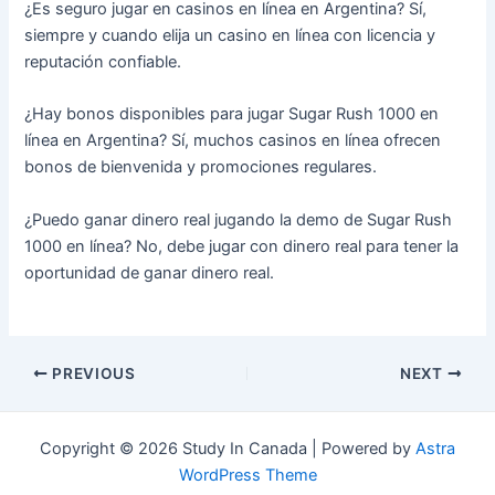
¿Es seguro jugar en casinos en línea en Argentina? Sí,
siempre y cuando elija un casino en línea con licencia y
reputación confiable.
¿Hay bonos disponibles para jugar Sugar Rush 1000 en
línea en Argentina? Sí, muchos casinos en línea ofrecen
bonos de bienvenida y promociones regulares.
¿Puedo ganar dinero real jugando la demo de Sugar Rush
1000 en línea? No, debe jugar con dinero real para tener la
oportunidad de ganar dinero real.
PREVIOUS
NEXT
Copyright © 2026 Study In Canada | Powered by
Astra
WordPress Theme