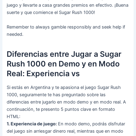
juego y llevarte a casa grandes premios en efectivo. ¡Buena
suerte y que comience el Sugar Rush 1000!
Remember to always gamble responsibly and seek help if
needed.
Diferencias entre Jugar a Sugar
Rush 1000 en Demo y en Modo
Real: Experiencia vs
Si estás en Argentina y te apasiona el juego Sugar Rush
1000, seguramente te has preguntado sobre las
diferencias entre jugarlo en modo demo y en modo real. A
continuación, te presento 5 puntos clave en formato
HTML:
1. Experiencia de juego:
En modo demo, podrás disfrutar
del juego sin arriesgar dinero real, mientras que en modo