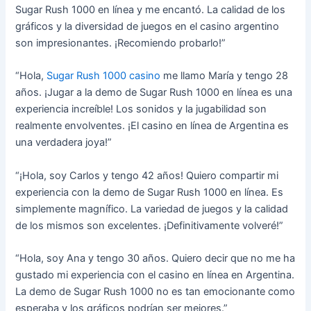
Sugar Rush 1000 en línea y me encantó. La calidad de los
gráficos y la diversidad de juegos en el casino argentino
son impresionantes. ¡Recomiendo probarlo!”
“Hola,
Sugar Rush 1000 casino
me llamo María y tengo 28
años. ¡Jugar a la demo de Sugar Rush 1000 en línea es una
experiencia increíble! Los sonidos y la jugabilidad son
realmente envolventes. ¡El casino en línea de Argentina es
una verdadera joya!”
“¡Hola, soy Carlos y tengo 42 años! Quiero compartir mi
experiencia con la demo de Sugar Rush 1000 en línea. Es
simplemente magnífico. La variedad de juegos y la calidad
de los mismos son excelentes. ¡Definitivamente volveré!”
“Hola, soy Ana y tengo 30 años. Quiero decir que no me ha
gustado mi experiencia con el casino en línea en Argentina.
La demo de Sugar Rush 1000 no es tan emocionante como
esperaba y los gráficos podrían ser mejores.”