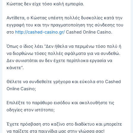
Κώστας δεν είχε τόσο καλή εμπειρία.
Αντίθετα, ο Κώστας υπέστη πολλές δυσκολίες κατά την
εγγραφή του και την πραγματοποίηση της σύνδεσης του
στο
http://cashed-casino.gr/
Cashed Online Casino.
Όπως ο ίδιος λέει “Δεν ήθελα να περιμένω τόσο πολύ ή
να διορθώνω τόσες πολλές σφάλματα για να συνδεθώ.
Δεν συνιστάται αν δεν έχετε περίπλοκα εργασία να
κάνετε”.
Θέλετε να συνδεθείτε γρήγορα και εύκολα στο Cashed
Online Casino;
Επιλέξτε το παράθυρο εισόδου και ακολουθήστε τις
οδηγίες στον ιστότοπο;
Έχετε πρόσβαση στο καζίνο στο διαδίκτυο και μπορείτε
να παίζετε στα παιχνίδια μας στην γλώσσα σας!