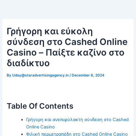
Skip
Post
to
navigation
Вавада зеркало
content
Γρήγορη και εύκολη
σύνδεση στο Cashed Online
Casino – Παίξτε καζίνο στο
διαδίκτυο
By
Uday@staradvertisingagency.in
/
December 6, 2024
Table Of Contents
Γρήγορη και ανεπιφύλακτη σύνδεση στο Cashed
Online Casino
Φιλική περμετραπέδη στο Cashed Online Casino