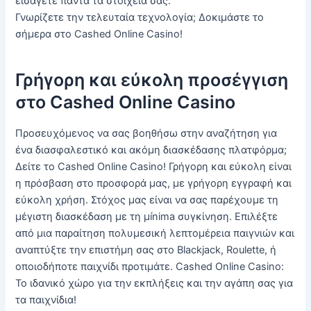
εισάγετε πάντα τα στοιχείά σας.
Γνωρίζετε την τελευταία τεχνολογία; Δοκιμάστε το
σήμερα στο Cashed Online Casino!
Γρήγορη και εύκολη προσέγγιση
στο Cashed Online Casino
Προσευχόμενος να σας βοηθήσω στην αναζήτηση για
ένα διασφαλεστικό και ακόμη διασκέδασης πλατφόρμα;
Δείτε το Cashed Online Casino! Γρήγορη και εύκολη είναι
η πρόσβαση στο προσφορά μας, με γρήγορη εγγραφή και
εύκολη χρήση. Στόχος μας είναι να σας παρέχουμε τη
μέγιστη διασκέδαση με τη μínima συγκίνηση. Επιλέξτε
από μια παραίτηση πολυμεσική λεπτομέρεια παιγνιών και
αναπτύξτε την επιστήμη σας στο Blackjack, Roulette, ή
οποιοδήποτε παιχνίδι προτιμάτε. Cashed Online Casino:
Το ιδανικό χώρο για την εκπλήξεις και την αγάπη σας για
τα παιχνίδια!