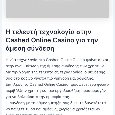
Η τελευτή τεχνολογία στην
Cashed Online Casino για την
άμεση σύνδεση
Η νέα τεχνολογία στο Cashed Online Casino φαίνεται και
στην ενσωμάτωση της άμεσης σύνδεσης των χρηστών.
Με την χρήση της τελευταίας τεχνολογίας, ο σύνδεσης
σας στο καζίνο γίνεται πιο γρήγορη και ασφαλής.
Επιπλέον, το Cashed Online Casino προσφέρει ένα φιλικό
περιβάλλον χρήστη και μια εργαλειοθήκη προσαρμογής
για να βελτιώσετε την εμπειρία σας.
Η σύνδεση με την άμεση πτήξη σας δίνει τη δυνατότητα
να παίξετε τώρα και αμέσως, χωρίς να χρειάζεται να