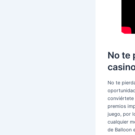
No te 
casino
No te pierd
oportunidad
conviértete
premios imp
juego, por 
cualquier m
de Balloon 