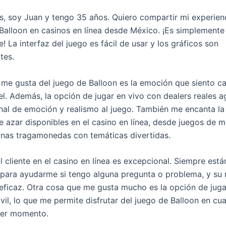
s, soy Juan y tengo 35 años. Quiero compartir mi experien
 Balloon en casinos en línea desde México. ¡Es simplemente
 La interfaz del juego es fácil de usar y los gráficos son
tes.
me gusta del juego de Balloon es la emoción que siento c
el. Además, la opción de jugar en vivo con dealers reales 
nal de emoción y realismo al juego. También me encanta la
e azar disponibles en el casino en línea, desde juegos de m
nas tragamonedas con temáticas divertidas.
al cliente en el casino en línea es excepcional. Siempre está
 para ayudarme si tengo alguna pregunta o problema, y su 
 eficaz. Otra cosa que me gusta mucho es la opción de juga
il, lo que me permite disfrutar del juego de Balloon en cua
ier momento.