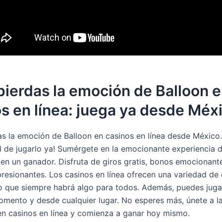
pierdas la emoción de Balloon 
s en línea: juega ya desde Méx
as la emoción de Balloon en casinos en línea desde México.
 de jugarlo ya! Sumérgete en la emocionante experiencia d
 en un ganador. Disfruta de giros gratis, bonos emocionant
resionantes. Los casinos en línea ofrecen una variedad de
lo que siempre habrá algo para todos. Además, puedes juga
omento y desde cualquier lugar. No esperes más, únete a la
en casinos en línea y comienza a ganar hoy mismo.