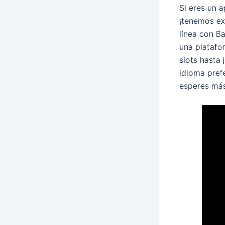
Si eres un 
¡tenemos ex
línea con B
una platafo
slots hasta
idioma pref
esperes más