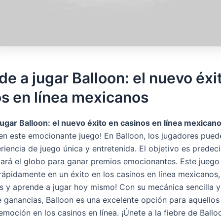
e a jugar Balloon: el nuevo éxi
s en línea mexicanos
ugar Balloon: el nuevo éxito en casinos en línea mexicano
en este emocionante juego! En Balloon, los jugadores puede
riencia de juego única y entretenida. El objetivo es predec
allará el globo para ganar premios emocionantes. Este juego
rápidamente en un éxito en los casinos en línea mexicanos, 
s y aprende a jugar hoy mismo! Con su mecánica sencilla y
e ganancias, Balloon es una excelente opción para aquello
emoción en los casinos en línea. ¡Únete a la fiebre de Ballo