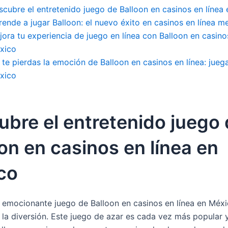
scubre el entretenido juego de Balloon en casinos en línea
rende a jugar Balloon: el nuevo éxito en casinos en línea m
jora tu experiencia de juego en línea con Balloon en casin
xico
 te pierdas la emoción de Balloon en casinos en línea: jueg
xico
bre el entretenido juego
on en casinos en línea en
co
 emocionante juego de Balloon en casinos en línea en Méxi
 la diversión. Este juego de azar es cada vez más popular y