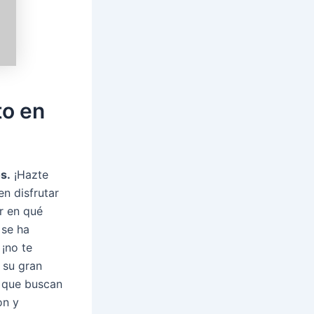
to en
s.
¡Hazte
n disfrutar
ir en qué
 se ha
¡no te
 su gran
s que buscan
on y