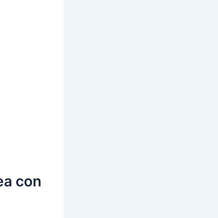
ea con