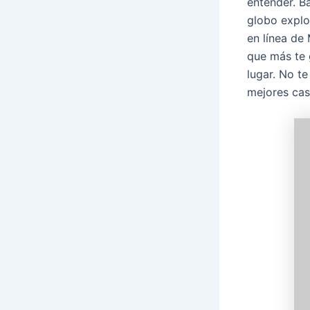
entender. B
globo explo
en línea de
que más te 
lugar. No t
mejores cas