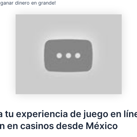
ganar dinero en grande!
 tu experiencia de juego en lín
on en casinos desde México