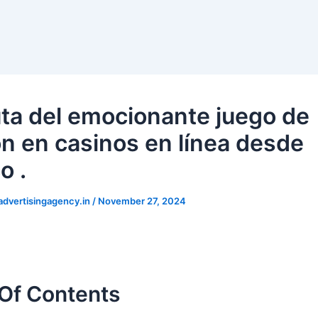
uta del emocionante juego de
on en casinos en línea desde
o .
dvertisingagency.in
/
November 27, 2024
 Of Contents