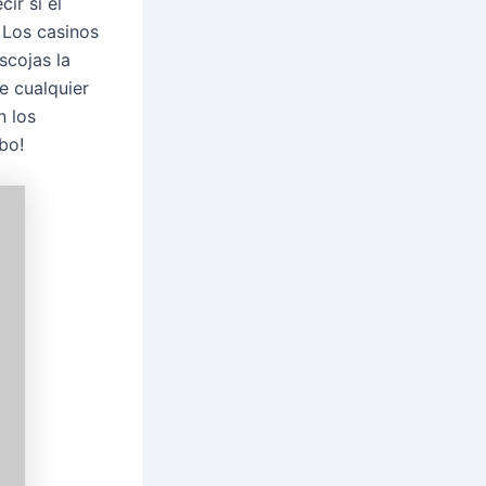
ir si el
 Los casinos
scojas la
e cualquier
n los
bo!