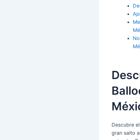
De
Ap
Me
Mé
No
Mé
Descu
Ballo
Méxi
Descubre el
gran salto a