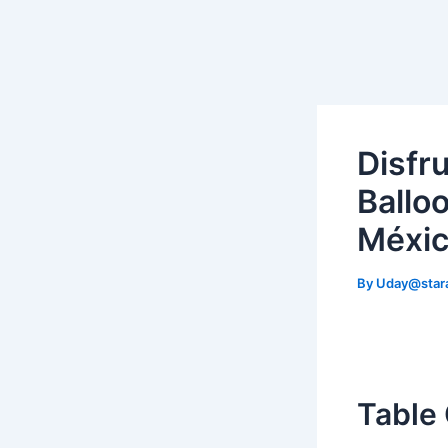
Skip
Post
to
navigation
Вавада зеркало
content
Disfr
Ballo
Méxic
By
Uday@stara
Table