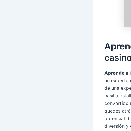
Aprend
casino
Aprende a j
un experto 
de una expe
casilla est
convertido 
quedes atrá
potencial d
diversión y 