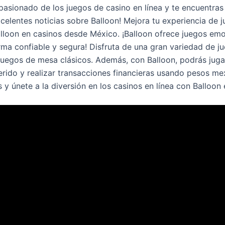
apasionado de los juegos de casino en línea y te encuentras
celentes noticias sobre Balloon! Mejora tu experiencia de 
alloon en casinos desde México. ¡Balloon ofrece juegos em
rma confiable y segura! Disfruta de una gran variedad de j
 juegos de mesa clásicos. Además, con Balloon, podrás juga
erido y realizar transacciones financieras usando pesos me
 y únete a la diversión en los casinos en línea con Balloon