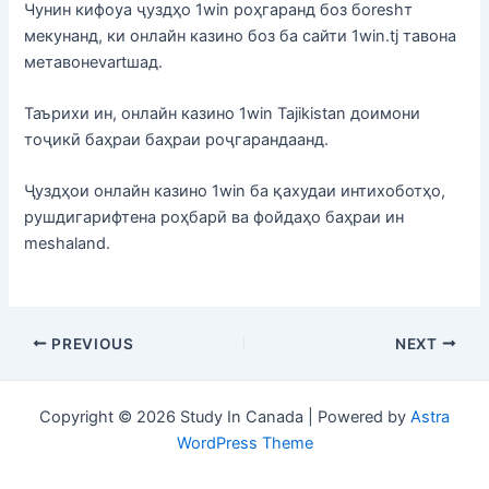
Чунин кифoya ҷуздҳо 1win роҳгаранд боз боreshт
мекунанд, ки онлайн казино боз ба сайти 1win.tj тавона
метавонеvartшад.
Таърихи ин, онлайн казино 1win Tajikistan доимони
тоҷикӣ баҳраи баҳраи роҷгарандаанд.
Ҷуздҳои онлайн казино 1win ба қахудаи интихоботҳо,
рушдигарифтена роҳбарӣ ва фойдаҳо баҳраи ин
meshaland.
PREVIOUS
NEXT
Copyright © 2026 Study In Canada | Powered by
Astra
WordPress Theme