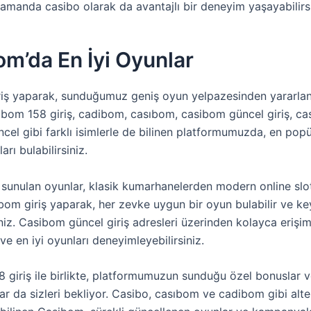
zamanda casibo olarak da avantajlı bir deneyim yaşayabilirsi
m’da En İyi Oyunlar
iş yaparak, sunduğumuz geniş oyun yelpazesinden yararlanab
ibom 158 giriş, cadibom, casıbom, casibom güncel giriş, ca
el gibi farklı isimlerle de bilinen platformumuzda, en popü
ları bulabilirsiniz.
sunulan oyunlar, klasik kumarhanelerden modern online slo
bom giriş yaparak, her zevke uygun bir oyun bulabilir ve keyi
iniz. Casibom güncel giriş adresleri üzerinden kolayca erişi
 ve en iyi oyunları deneyimleyebilirsiniz.
 giriş ile birlikte, platformumuzun sunduğu özel bonuslar 
r da sizleri bekliyor. Casibo, casıbom ve cadibom gibi alte