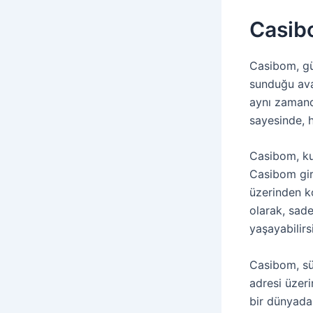
Casibo
Casibom, güv
sunduğu ava
aynı zamand
sayesinde, h
Casibom, kul
Casibom giri
üzerinden ko
olarak, sad
yaşayabilirsi
Casibom, sü
adresi üzer
bir dünyada 