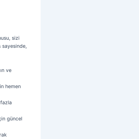
usu, sizi
s sayesinde,
ın ve
çin hemen
 fazla
çin güncel
rak