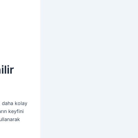
lir
k daha kolay
rın keyfini
ullanarak