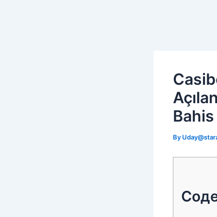
Skip
Post
to
navigation
Вавада зеркало
content
Casib
Açılan
Bahis 
By
Uday@stara
Сод