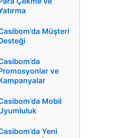
Para Çekme ve
Yatırma
Casibom’da Müşteri
Desteği
Casibom’da
Promosyonlar ve
Kampanyalar
Casibom’da Mobil
Uyumluluk
Casibom’da Yeni