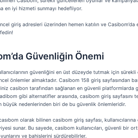
e bilinen Casibom, sürekli güncellenen oyunlar ve kampanyal
ına en iyi hizmeti sunmayı hedefliyor.
cel giriş adresleri üzerinden hemen katılın ve Casibom’da e
fedin!
om’da Güvenliğin Önemi
lanıcılarının güvenliğini en üst düzeyde tutmak için sürekli
cel önlemler almaktadır. Casibom 158 giriş sayfasından ba
iniz casibon tarafından sağlanan en güvenli platformlarda g
dibom gibi alternatifler arasında, casibom giriş sayfasını t
 büyük nedenlerinden biri de bu güvenlik önlemleridir.
sıbom olarak bilinen casibom giriş sayfası, kullanıcılarına
iyesi sunar. Bu sayede, casibom kullanıcıları, güvenli bir or
yunlarını ve bahislerini sürdürebilirler.