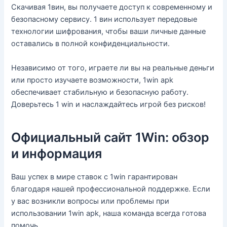
Скачивая 1вин, вы получаете доступ к современному и
безопасному сервису. 1 вин использует передовые
технологии шифрования, чтобы ваши личные данные
оставались в полной конфиденциальности.
Независимо от того, играете ли вы на реальные деньги
или просто изучаете возможности, 1win apk
обеспечивает стабильную и безопасную работу.
Доверьтесь 1 win и наслаждайтесь игрой без рисков!
Официальный сайт 1Win: обзор
и информация
Ваш успех в мире ставок с 1win гарантирован
благодаря нашей профессиональной поддержке. Если
у вас возникли вопросы или проблемы при
использовании 1win apk, наша команда всегда готова
помочь.