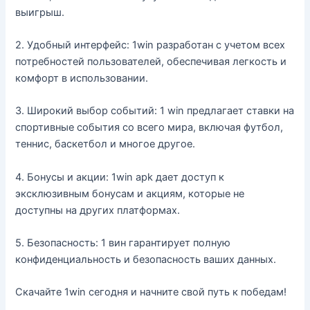
выигрыш.
2. Удобный интерфейс: 1win разработан с учетом всех
потребностей пользователей, обеспечивая легкость и
комфорт в использовании.
3. Широкий выбор событий: 1 win предлагает ставки на
спортивные события со всего мира, включая футбол,
теннис, баскетбол и многое другое.
4. Бонусы и акции: 1win apk дает доступ к
эксклюзивным бонусам и акциям, которые не
доступны на других платформах.
5. Безопасность: 1 вин гарантирует полную
конфиденциальность и безопасность ваших данных.
Скачайте 1win сегодня и начните свой путь к победам!