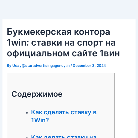
Skip
Post
to
navigation
Вавада зеркало
content
Букмекерская контора
1win: ставки на спорт на
официальном сайте 1вин
By
Uday@staradvertisingagency.in
/
December 3, 2024
Содержимое
Как сделать ставку в
1Win?
Как делать ставки на