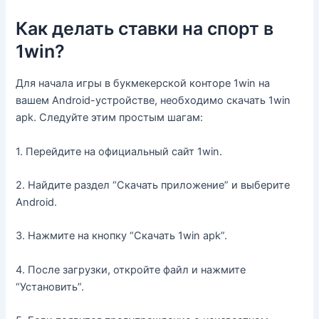
Как делать ставки на спорт в
1win?
Для начала игры в букмекерской конторе 1win на
вашем Android-устройстве, необходимо скачать 1win
apk. Следуйте этим простым шагам:
1. Перейдите на официальный сайт 1win.
2. Найдите раздел “Скачать приложение” и выберите
Android.
3. Нажмите на кнопку “Скачать 1win apk”.
4. После загрузки, откройте файл и нажмите
“Установить”.