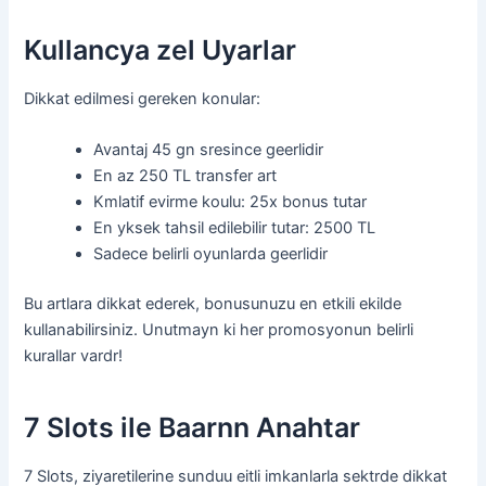
Kullancya zel Uyarlar
Dikkat edilmesi gereken konular:
Avantaj 45 gn sresince geerlidir
En az 250 TL transfer art
Kmlatif evirme koulu: 25x bonus tutar
En yksek tahsil edilebilir tutar: 2500 TL
Sadece belirli oyunlarda geerlidir
Bu artlara dikkat ederek, bonusunuzu en etkili ekilde
kullanabilirsiniz. Unutmayn ki her promosyonun belirli
kurallar vardr!
7 Slots ile Baarnn Anahtar
7 Slots, ziyaretilerine sunduu eitli imkanlarla sektrde dikkat