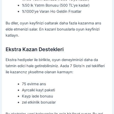
%50 lk Yatrm Bonusu (500 TL’ye kadar)
%1000’ye Varan Ho Geldin Frsatlar
Bu dller, oyun keyfinizi oaltarak daha fazla kazanma ans
elde etmenizi salar. En kazanl bonuslarla oyun keyfinizi
katlayn.
Ekstra Kazan Destekleri
Ekstra hediyeler ile birlikte, oyun deneyiminizi daha da
tatmin edici hale getirebilirsiniz. Aada 7 Slots’n zel teklifleri
ile kazancnz ykseltme olanan karmayn:
75 evirme ans
Ayrcalkl kayt paketi
Kayp iade bonusu
zel etkinlik bonuslar
Bu ekstralar, yeni balayanlar iin esiz bir frsat sunar. Bu zel